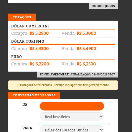
OUTROS JOGOS
COTAÇÕES
DÓLAR COMERCIAL
Compra:
R$ 5,2900
Venda:
R$ 5,3000
DÓLAR TURISMO
Compra:
R$ 5,3300
Venda:
R$ 5,4900
EURO
Compra:
R$ 6,2200
Venda:
R$ 6,2500
FONTE:
AWESOMEAPI
. ATUALIZAÇÃO: 08/08/2026 09:27
⚠️ Cotações de referência. Serviço indisponível temporariamente.
CONVERSÃO DE VALORES