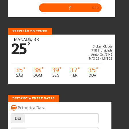
PREVISÃO DO TEMPO
MANAUS, BR
25
°
Broken Clouds
71% Humidade
Vento: 2m/s NE
MAX 25 • MIN 25
35
38
39
37
35
°
°
°
°
°
SÁB
DOM
SEG
TER
QUA
DISTÂNCIA ENTRE DATAS