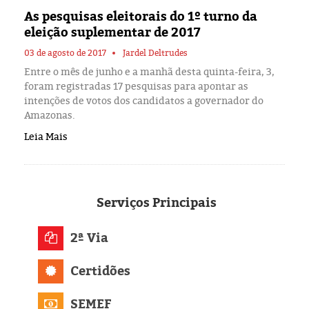
Eleições 2024
As pesquisas eleitorais do 1º turno da
eleição suplementar de 2017
Pesquisas
03 de agosto de 2017
Jardel Deltrudes
Entre o mês de junho e a manhã desta quinta-feira, 3,
Política
foram registradas 17 pesquisas para apontar as
intenções de votos dos candidatos a governador do
Livros
Amazonas.
Leia Mais
Serviços
Principais
2ª Via
Certidões
SEMEF