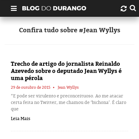
Quem é Durango Duarte?
Confira tudo sobre #Jean Wyllys
Links úteis
Contato
Trecho de artigo do jornalista Reinaldo
Azevedo sobre o deputado Jean Wyllys é
Artigos
uma pérola
29 de outubro de 2015
Jean Wyllys
Amazonas
“E pode ser virulento e preconceituoso. Ao me atacar
certa feita no Twitter, me chamou de ‘bichona’. É claro
Manaus
que
Leia Mais
História