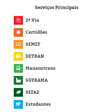
Eleições 2024
Serviços
Principais
Pesquisas
2ª Via
Política
Certidões
Livros
SEMEF
DETRAN
Manaustrans
SUFRAMA
SEFAZ
Estudantes