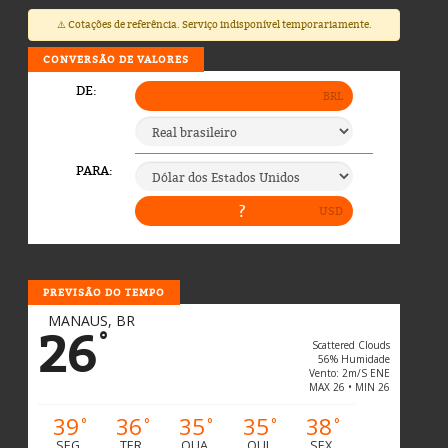
⚠️ Cotações de referência. Serviço indisponível temporariamente.
CONVERSÃO DE VALORES
PREVISÃO DO TEMPO
MANAUS, BR
26
°
Scattered Clouds
56% Humidade
Vento: 2m/s ENE
MAX 26 • MIN 26
39
36
35
35
38
°
°
°
°
°
SEG
TER
QUA
QUI
SEX