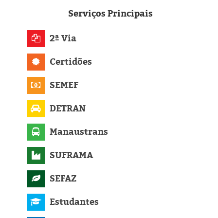
Eleições 2024
Serviços
Principais
Pesquisas
2ª Via
Política
Certidões
Livros
SEMEF
DETRAN
Manaustrans
SUFRAMA
SEFAZ
Estudantes