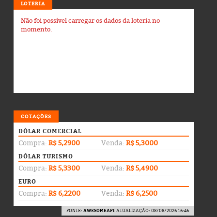
LOTERIA
Não foi possível carregar os dados da loteria no
momento.
COTAÇÕES
DÓLAR COMERCIAL
Compra:
R$ 5,2900
Venda:
R$ 5,3000
DÓLAR TURISMO
Compra:
R$ 5,3300
Venda:
R$ 5,4900
EURO
Compra:
R$ 6,2200
Venda:
R$ 6,2500
FONTE:
AWESOMEAPI
. ATUALIZAÇÃO: 08/08/2026 16:46