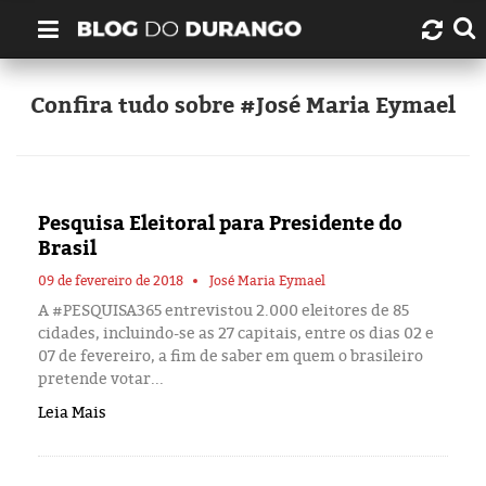
Quem é Durango Duarte?
Confira tudo sobre #José Maria Eymael
Links úteis
Contato
Pesquisa Eleitoral para Presidente do
Brasil
Artigos
09 de fevereiro de 2018
José Maria Eymael
A #PESQUISA365 entrevistou 2.000 eleitores de 85
Amazonas
cidades, incluindo-se as 27 capitais, entre os dias 02 e
07 de fevereiro, a fim de saber em quem o brasileiro
Manaus
pretende votar...
Leia Mais
História