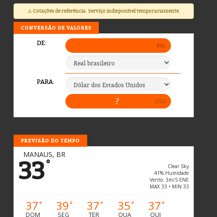
⚠️ Cotações de referência. Serviço indisponível temporariamente.
CONVERSÃO DE VALORES
PREVISÃO DO TEMPO
MANAUS, BR
33
°
Clear Sky
41% Humidade
Vento: 3m/s ENE
MAX 33 • MIN 33
37
39
37
35
37
°
°
°
°
°
DOM
SEG
TER
QUA
QUI