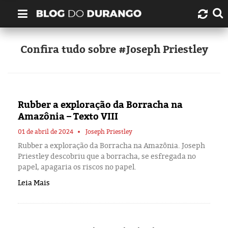
Quem é Durango Duarte?
Confira tudo sobre #Joseph Priestley
Links úteis
Contato
Rubber a exploração da Borracha na
Amazônia – Texto VIII
Artigos
01 de abril de 2024
Joseph Priestley
Rubber a exploração da Borracha na Amazônia. Joseph
Amazonas
Priestley descobriu que a borracha, se esfregada no
papel, apagaria os riscos no papel.
Manaus
Leia Mais
História