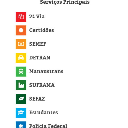
Eleições 2024
Serviços
Principais
Pesquisas
2ª Via
Certidões
Política
SEMEF
Livros
DETRAN
Manaustrans
SUFRAMA
SEFAZ
Estudantes
Polícia Federal