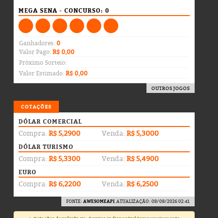
MEGA SENA - CONCURSO: 0
Ganhadores:
0
Valor Pago:
R$ 0,00
Próximo Sorteio:
Valor Estimado:
R$ 0,00
OUTROS JOGOS
COTAÇÕES
DÓLAR COMERCIAL
Compra:
R$ 5,2900
Venda:
R$ 5,3000
DÓLAR TURISMO
Compra:
R$ 5,3300
Venda:
R$ 5,4900
EURO
Compra:
R$ 6,2200
Venda:
R$ 6,2500
FONTE:
AWESOMEAPI
. ATUALIZAÇÃO: 08/08/2026 02:41