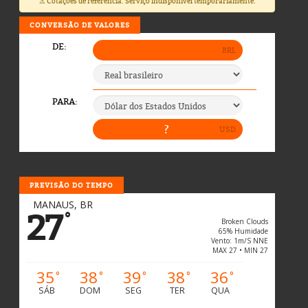
⚠️ Cotações de referência. Serviço indisponível temporariamente.
CONVERSÃO DE VALORES
PREVISÃO DO TEMPO
MANAUS, BR
27
°
Broken Clouds
65% Humidade
Vento: 1m/s NNE
MAX 27 • MIN 27
35
38
39
38
36
°
°
°
°
°
SÁB
DOM
SEG
TER
QUA