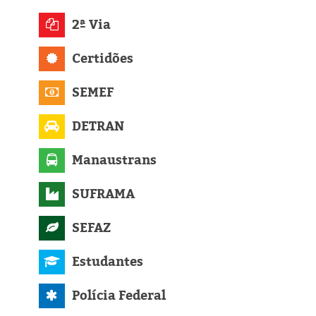
Eleições 2024
2ª Via
Pesquisas
Certidões
Política
SEMEF
Livros
DETRAN
Manaustrans
SUFRAMA
SEFAZ
Estudantes
Polícia Federal