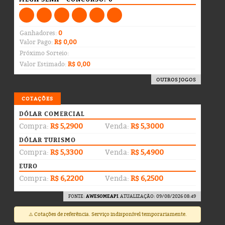
Ganhadores:
0
Valor Pago:
R$ 0,00
Próximo Sorteio:
Valor Estimado:
R$ 0,00
OUTROS JOGOS
COTAÇÕES
DÓLAR COMERCIAL
Compra:
R$ 5,2900
Venda:
R$ 5,3000
DÓLAR TURISMO
Compra:
R$ 5,3300
Venda:
R$ 5,4900
EURO
Compra:
R$ 6,2200
Venda:
R$ 6,2500
FONTE:
AWESOMEAPI
. ATUALIZAÇÃO: 09/08/2026 08:49
⚠️ Cotações de referência. Serviço indisponível temporariamente.