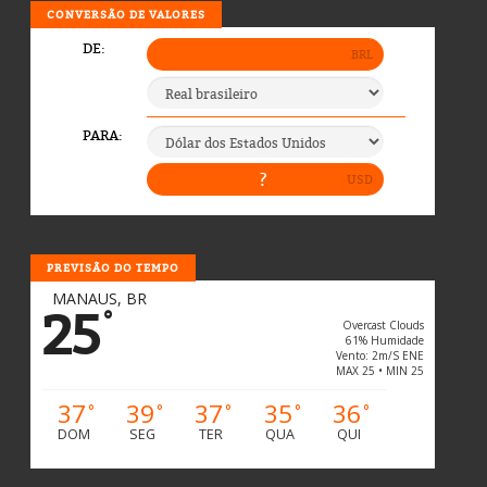
CONVERSÃO DE VALORES
PREVISÃO DO TEMPO
MANAUS, BR
25
°
Overcast Clouds
61% Humidade
Vento: 2m/s ENE
MAX 25 • MIN 25
37
39
37
35
36
°
°
°
°
°
DOM
SEG
TER
QUA
QUI