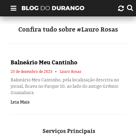
Quem é Durango Duarte?
Confira tudo sobre #Lauro Rosas
Links úteis
Contato
Balneário Meu Cantinho
Artigos
23 de dezembro de 2023
Lauro Rosas
Balneário Meu Cantinho, pela localização descrita no
jornal, ficava no Parque 10, ao lado do antigo Grêmio
Amazonas
Guanabara.
Leia Mais
Manaus
História
Serviços
Principais