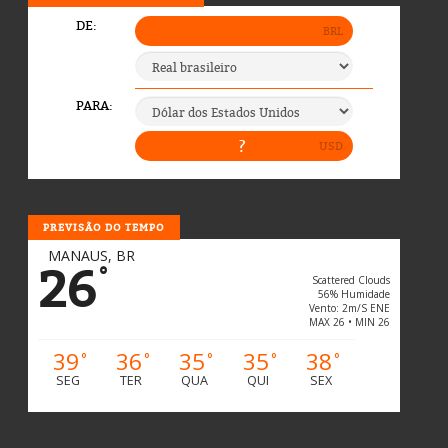
PREVISÃO DO TEMPO
MANAUS, BR
26
°
Scattered Clouds
56% Humidade
Vento: 2m/s ENE
MAX 26 • MIN 26
39
36
35
35
38
°
°
°
°
°
SEG
TER
QUA
QUI
SEX