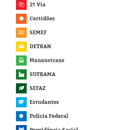
Eleições 2024
2ª Via
Pesquisas
Certidões
Política
SEMEF
DETRAN
Livros
Manaustrans
SUFRAMA
SEFAZ
Estudantes
Polícia Federal
Previdência Social