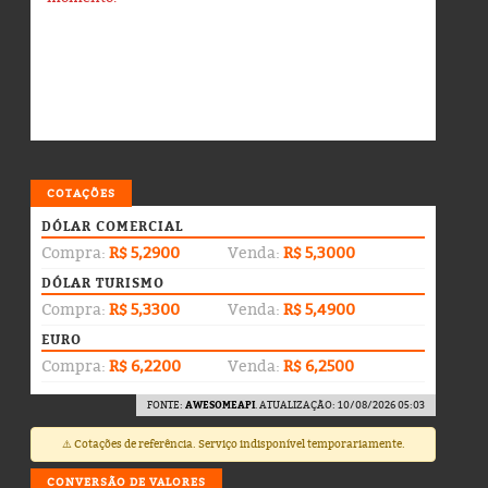
COTAÇÕES
DÓLAR COMERCIAL
Compra:
R$ 5,2900
Venda:
R$ 5,3000
DÓLAR TURISMO
Compra:
R$ 5,3300
Venda:
R$ 5,4900
EURO
Compra:
R$ 6,2200
Venda:
R$ 6,2500
FONTE:
AWESOMEAPI
. ATUALIZAÇÃO: 10/08/2026 05:03
⚠️ Cotações de referência. Serviço indisponível temporariamente.
CONVERSÃO DE VALORES