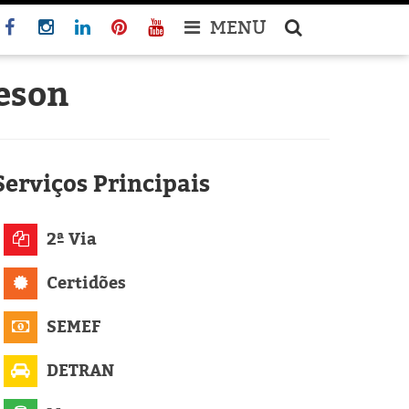
MENU
eson
Serviços
Principais
2ª Via
Certidões
SEMEF
DETRAN