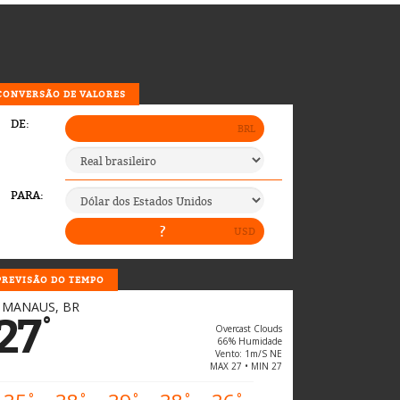
CONVERSÃO DE VALORES
PREVISÃO DO TEMPO
MANAUS, BR
27
°
Overcast Clouds
66% Humidade
Vento: 1m/s NE
MAX 27 • MIN 27
°
°
°
°
°