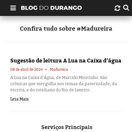
Quem é Durango Duarte?
Confira tudo sobre #Madureira
Links úteis
Contato
Sugestão de leitura A Lua na Caixa d’água
Artigos
08 de abril de 2024
Madureira
A Lua na Caixa d'Água, de Marcelo Moutinho. São
crônicas que mergulha nos temas da paternidade, da
Amazonas
escrita, e do cotidiano do Rio de Janeiro.
Leia Mais
Manaus
História
Serviços
Principais