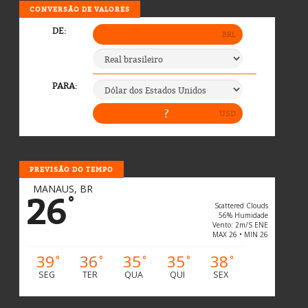
CONVERSÃO DE VALORES
PREVISÃO DO TEMPO
MANAUS, BR
26
°
Scattered Clouds
56% Humidade
Vento: 2m/s ENE
MAX 26 • MIN 26
39
36
35
35
38
°
°
°
°
°
SEG
TER
QUA
QUI
SEX