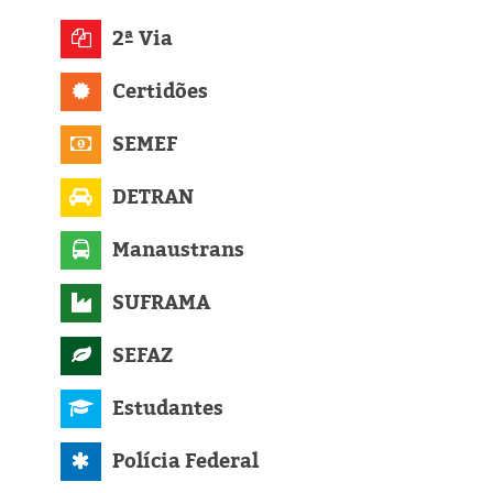
Eleições 2024
2ª Via
Pesquisas
Certidões
Política
SEMEF
Livros
DETRAN
Manaustrans
SUFRAMA
SEFAZ
Estudantes
Polícia Federal