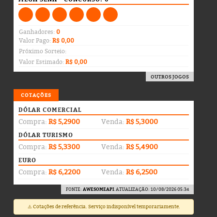
Ganhadores:
0
Valor Pago:
R$ 0,00
Próximo Sorteio:
Valor Estimado:
R$ 0,00
OUTROS JOGOS
COTAÇÕES
DÓLAR COMERCIAL
Compra:
R$ 5,2900
Venda:
R$ 5,3000
DÓLAR TURISMO
Compra:
R$ 5,3300
Venda:
R$ 5,4900
EURO
Compra:
R$ 6,2200
Venda:
R$ 6,2500
FONTE:
AWESOMEAPI
. ATUALIZAÇÃO: 10/08/2026 05:34
⚠️ Cotações de referência. Serviço indisponível temporariamente.