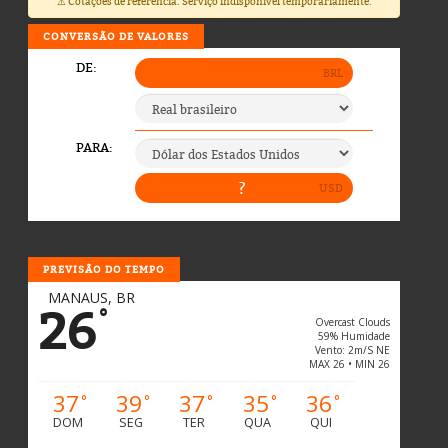
⚠️ Cotações de referência. Serviço indisponível temporariamente.
CONVERSÃO DE VALORES
PREVISÃO DO TEMPO
MANAUS, BR
26
°
Overcast Clouds
59% Humidade
Vento: 2m/s NE
MAX 26 • MIN 26
37
39
37
35
36
°
°
°
°
°
DOM
SEG
TER
QUA
QUI