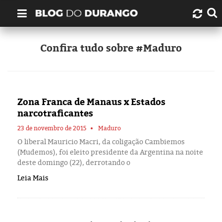
Quem é Durango Duarte?
Confira tudo sobre #Maduro
Links úteis
Contato
Zona Franca de Manaus x Estados
narcotraficantes
Artigos
23 de novembro de 2015
Maduro
O liberal Mauricio Macri, da coligação Cambiemos
Amazonas
(Mudemos), foi eleito presidente da Argentina na noite
deste domingo (22), derrotando o
Manaus
Leia Mais
História