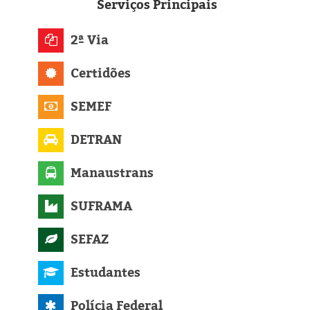
Eleições 2024
Serviços
Principais
Pesquisas
2ª Via
Certidões
Política
SEMEF
Livros
DETRAN
Manaustrans
SUFRAMA
SEFAZ
Estudantes
Polícia Federal