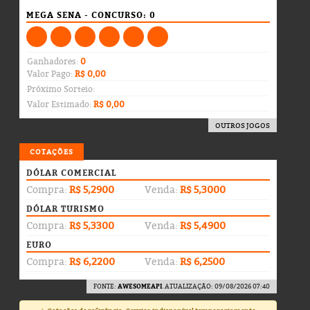
MEGA SENA - CONCURSO: 0
Ganhadores:
0
Valor Pago:
R$ 0,00
Próximo Sorteio:
Valor Estimado:
R$ 0,00
OUTROS JOGOS
COTAÇÕES
DÓLAR COMERCIAL
Compra:
R$ 5,2900
Venda:
R$ 5,3000
DÓLAR TURISMO
Compra:
R$ 5,3300
Venda:
R$ 5,4900
EURO
Compra:
R$ 6,2200
Venda:
R$ 6,2500
FONTE:
AWESOMEAPI
. ATUALIZAÇÃO: 09/08/2026 07:40