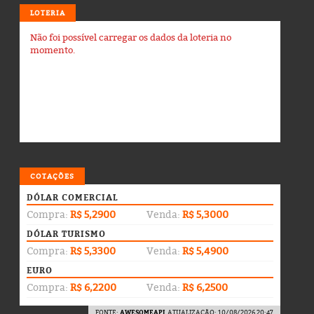
LOTERIA
Não foi possível carregar os dados da loteria no
momento.
COTAÇÕES
DÓLAR COMERCIAL
Compra:
R$ 5,2900
Venda:
R$ 5,3000
DÓLAR TURISMO
Compra:
R$ 5,3300
Venda:
R$ 5,4900
EURO
Compra:
R$ 6,2200
Venda:
R$ 6,2500
FONTE:
AWESOMEAPI
. ATUALIZAÇÃO: 10/08/2026 20:47