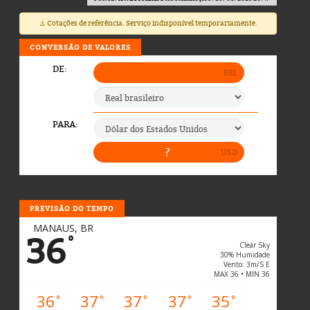
⚠️ Cotações de referência. Serviço indisponível temporariamente.
CONVERSÃO DE VALORES
PREVISÃO DO TEMPO
MANAUS, BR
36
°
Clear Sky
30% Humidade
Vento: 3m/s E
MAX 36 • MIN 36
36
37
37
37
35
°
°
°
°
°