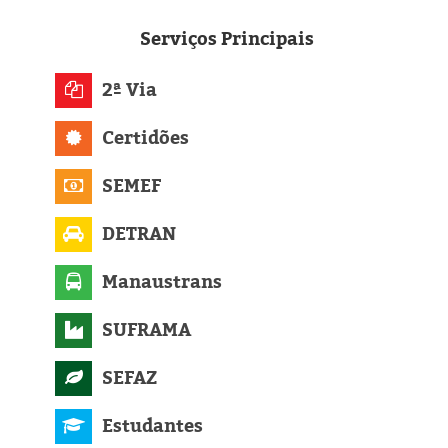
Eleições 2024
Serviços
Principais
Pesquisas
2ª Via
Política
Certidões
Livros
SEMEF
DETRAN
Manaustrans
SUFRAMA
SEFAZ
Estudantes