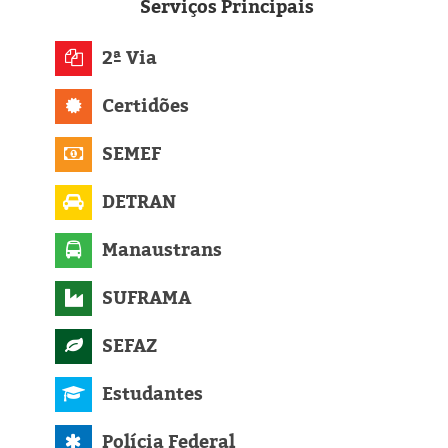
Eleições 2024
Serviços
Principais
Pesquisas
2ª Via
Certidões
Política
SEMEF
Livros
DETRAN
Manaustrans
SUFRAMA
SEFAZ
Estudantes
Polícia Federal