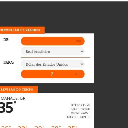
CONVERSÃO DE VALORES
PREVISÃO DO TEMPO
MANAUS, BR
35
°
Broken Clouds
35% Humidade
Vento: 2m/s E
MAX 35 • MIN 35
°
°
°
°
°