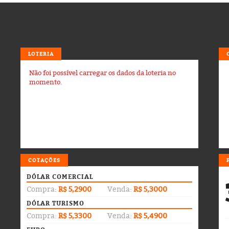
LOTERIA
Não foi possível carregar os dados da loteria no
momento.
COTAÇÕES
DÓLAR COMERCIAL
Compra:
R$ 5,2900
Venda:
R$ 5,3000
DÓLAR TURISMO
Compra:
R$ 5,3300
Venda:
R$ 5,4900