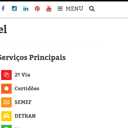
MENU
el
Serviços
Principais
2ª Via
Certidões
SEMEF
DETRAN