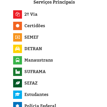
Eleições 2024
Serviços
Principais
Pesquisas
2ª Via
Certidões
Política
SEMEF
Livros
DETRAN
Manaustrans
SUFRAMA
SEFAZ
Estudantes
Polícia Federal