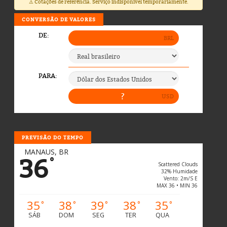
⚠️ Cotações de referência. Serviço indisponível temporariamente.
CONVERSÃO DE VALORES
PREVISÃO DO TEMPO
MANAUS, BR
36
°
Scattered Clouds
32% Humidade
Vento: 2m/s E
MAX 36 • MIN 36
35
38
39
38
35
°
°
°
°
°
SÁB
DOM
SEG
TER
QUA