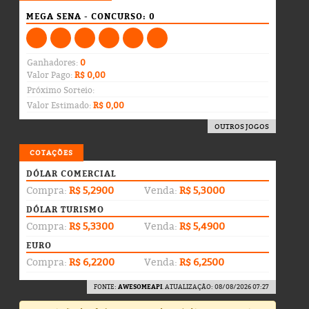
MEGA SENA - CONCURSO: 0
Ganhadores:
0
Valor Pago:
R$ 0,00
Próximo Sorteio:
Valor Estimado:
R$ 0,00
OUTROS JOGOS
COTAÇÕES
DÓLAR COMERCIAL
Compra:
R$ 5,2900
Venda:
R$ 5,3000
DÓLAR TURISMO
Compra:
R$ 5,3300
Venda:
R$ 5,4900
EURO
Compra:
R$ 6,2200
Venda:
R$ 6,2500
FONTE:
AWESOMEAPI
. ATUALIZAÇÃO: 08/08/2026 07:27