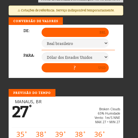
⚠️ Cotações de referência. Serviço indisponível temporariamente.
CONVERSÃO DE VALORES
PREVISÃO DO TEMPO
MANAUS, BR
27
°
Broken Clouds
65% Humidade
Vento: 1m/s NNE
MAX 27 • MIN 27
35
38
39
38
36
°
°
°
°
°