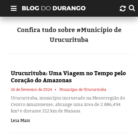
Quem é Durango Duarte?
Confira tudo sobre #Município de
Urucurituba
Links úteis
Contato
Urucurituba: Uma Viagem no Tempo pelo
Artigos
Coração do Amazonas
Amazonas
26 de fevereiro de 2024
Município de Urucurituba
Urucurituba, município incrustado na Mesorregião do
Centro Amazonense, abrange uma área de 2.886,494
Manaus
km² e distante 212 km de Manaus.
Leia Mais
História