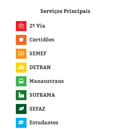
Eleições 2024
Serviços
Principais
Pesquisas
2ª Via
Política
Certidões
Livros
SEMEF
DETRAN
Manaustrans
SUFRAMA
SEFAZ
Estudantes