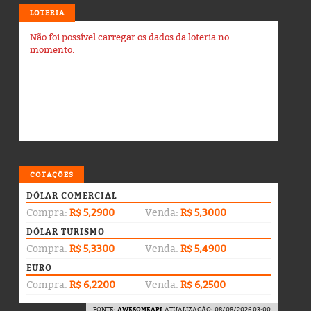
LOTERIA
Não foi possível carregar os dados da loteria no
momento.
COTAÇÕES
DÓLAR COMERCIAL
Compra:
R$ 5,2900
Venda:
R$ 5,3000
DÓLAR TURISMO
Compra:
R$ 5,3300
Venda:
R$ 5,4900
EURO
Compra:
R$ 6,2200
Venda:
R$ 6,2500
FONTE:
AWESOMEAPI
. ATUALIZAÇÃO: 08/08/2026 03:00