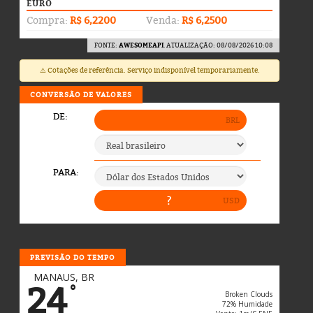
EURO
Compra:
R$ 6,2200
Venda:
R$ 6,2500
FONTE:
AWESOMEAPI
. ATUALIZAÇÃO: 08/08/2026 10:08
⚠️ Cotações de referência. Serviço indisponível temporariamente.
CONVERSÃO DE VALORES
PREVISÃO DO TEMPO
MANAUS, BR
24
°
Broken Clouds
72% Humidade