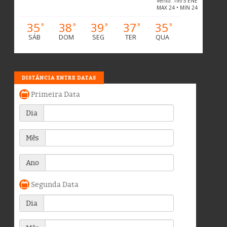
Vento: 1m/s ENE
MAX 24 • MIN 24
35
38
39
37
35
°
°
°
°
°
SÁB
DOM
SEG
TER
QUA
DISTÂNCIA ENTRE DATAS