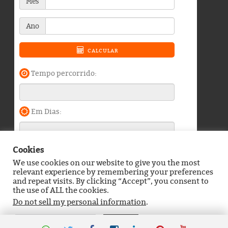
Cookies
We use cookies on our website to give you the most
Blog do Durango Duarte © 2026. Todos os direitos
relevant experience by remembering your preferences
reservados.
and repeat visits. By clicking “Accept”, you consent to
the use of ALL the cookies.
Política de Privacidade
Contato
Do not sell my personal information
.
Definições de Cookies
Aceitar