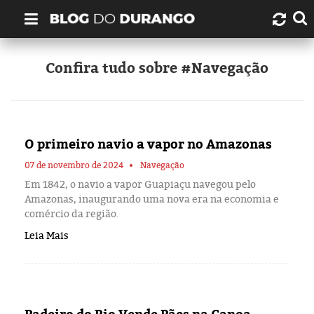
Quem é Durango Duarte?
Confira tudo sobre #Navegação
Links úteis
Contato
O primeiro navio a vapor no Amazonas
Artigos
07 de novembro de 2024
Navegação
Em 1842, o navio a vapor Guapiaçu navegou pelo
Amazonas, inaugurando uma nova era na economia e
Amazonas
comércio da região.
Leia Mais
Manaus
História