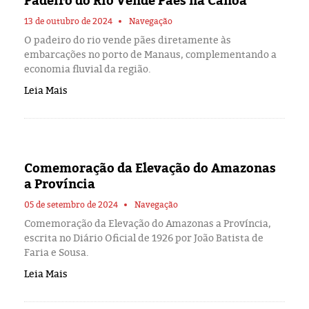
Padeiro do Rio Vende Pães na Canoa
Eleições 2024
13 de outubro de 2024
Navegação
Pesquisas
O padeiro do rio vende pães diretamente às
embarcações no porto de Manaus, complementando a
economia fluvial da região.
Política
Leia Mais
Livros
Comemoração da Elevação do Amazonas
a Província
05 de setembro de 2024
Navegação
Comemoração da Elevação do Amazonas a Província,
escrita no Diário Oficial de 1926 por João Batista de
Faria e Sousa.
Leia Mais