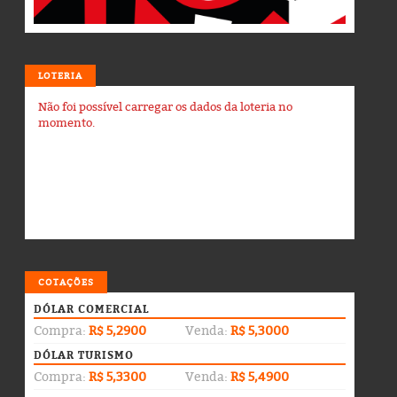
LOTERIA
Não foi possível carregar os dados da loteria no
momento.
COTAÇÕES
DÓLAR COMERCIAL
Compra:
R$ 5,2900
Venda:
R$ 5,3000
DÓLAR TURISMO
Compra:
R$ 5,3300
Venda:
R$ 5,4900