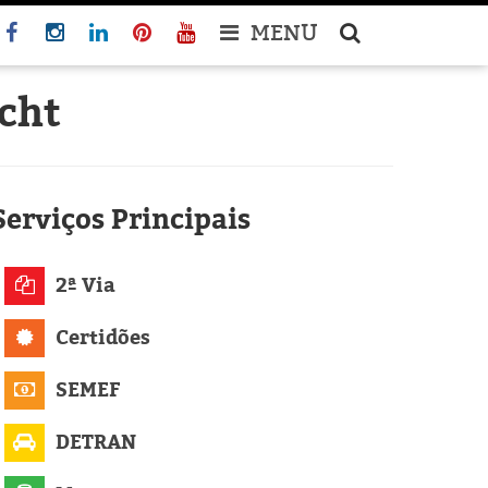
MENU
cht
Serviços
Principais
2ª Via
Certidões
SEMEF
DETRAN