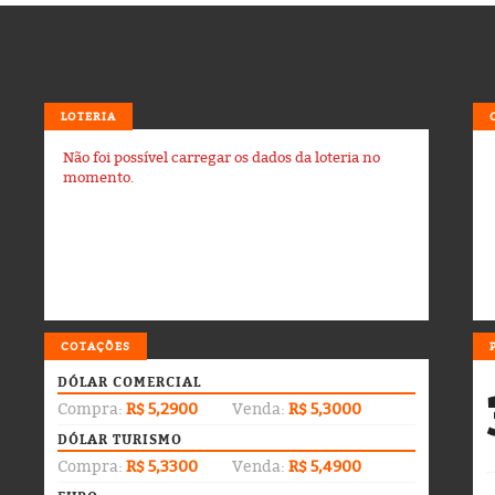
LOTERIA
Não foi possível carregar os dados da loteria no
momento.
COTAÇÕES
DÓLAR COMERCIAL
Compra:
R$ 5,2900
Venda:
R$ 5,3000
DÓLAR TURISMO
Compra:
R$ 5,3300
Venda:
R$ 5,4900