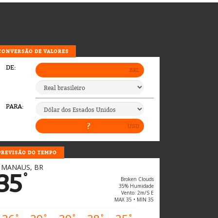
CONVERSÃO DE VALORES
PREVISÃO DO TEMPO
MANAUS, BR
35
°
Broken Clouds
35% Humidade
Vento: 2m/s E
MAX 35 • MIN 35
°
°
°
°
°