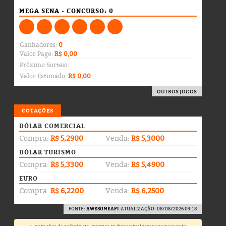
MEGA SENA - CONCURSO: 0
Ganhadores:
0
Valor Pago:
R$ 0,00
Próximo Sorteio:
Valor Estimado:
R$ 0,00
OUTROS JOGOS
COTAÇÕES
DÓLAR COMERCIAL
Compra:
R$ 5,2900
Venda:
R$ 5,3000
DÓLAR TURISMO
Compra:
R$ 5,3300
Venda:
R$ 5,4900
EURO
Compra:
R$ 6,2200
Venda:
R$ 6,2500
FONTE:
AWESOMEAPI
. ATUALIZAÇÃO: 08/08/2026 03:18