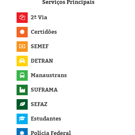
Eleições 2024
Serviços
Principais
Pesquisas
2ª Via
Certidões
Política
SEMEF
Livros
DETRAN
Manaustrans
SUFRAMA
SEFAZ
Estudantes
Polícia Federal