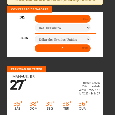
⚠️ Cotações de referência. Serviço indisponível temporariamente.
CONVERSÃO DE VALORES
PREVISÃO DO TEMPO
MANAUS, BR
27
°
Broken Clouds
65% Humidade
Vento: 1m/s NNE
MAX 27 • MIN 27
35
38
39
38
36
°
°
°
°
°
SÁB
DOM
SEG
TER
QUA