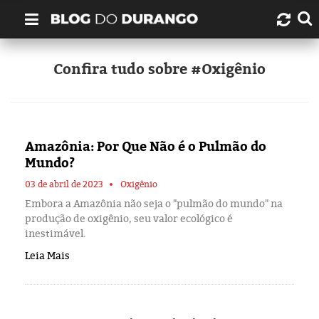
Quem é Durango Duarte?
Confira tudo sobre #Oxigênio
Links úteis
Contato
Amazônia: Por Que Não é o Pulmão do
Mundo?
Artigos
03 de abril de 2023
Oxigênio
Embora a Amazônia não seja o "pulmão do mundo" na
Amazonas
produção de oxigênio, seu valor ecológico é
inestimável.
Manaus
Leia Mais
História