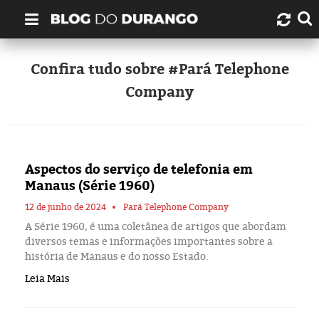
Quem é Durango Duarte?
Confira tudo sobre #Pará Telephone
Company
Links úteis
Contato
Aspectos do serviço de telefonia em
Artigos
Manaus (Série 1960)
Amazonas
12 de junho de 2024
Pará Telephone Company
A Série 1960, é uma coletânea de artigos que abordam
diversos temas e informações importantes sobre a
Manaus
história de Manaus e do nosso Estado.
Leia Mais
História