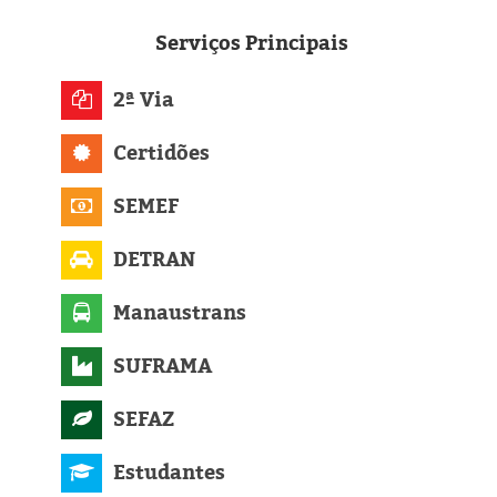
Eleições 2024
Serviços
Principais
Pesquisas
2ª Via
Política
Certidões
Livros
SEMEF
DETRAN
Manaustrans
SUFRAMA
SEFAZ
Estudantes