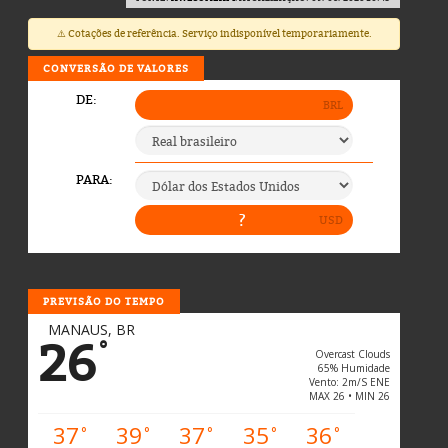
⚠️ Cotações de referência. Serviço indisponível temporariamente.
CONVERSÃO DE VALORES
PREVISÃO DO TEMPO
MANAUS, BR
26
°
Overcast Clouds
65% Humidade
Vento: 2m/s ENE
MAX 26 • MIN 26
37
39
37
35
36
°
°
°
°
°