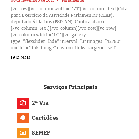
06 de novembro de 2015
Parlamentar
[vc_row][vc_column width=”1/1″][vc_column_text]Cota
para Exercício da Atividade Parlamentar (CEAP),
deputado Átila Lins (PSD-AM). Confira abaixo.
[/vc_column_text][/vc_column][/vc_row][vc_row]
[vc_column width=”1/1″][vc_gallery
type=”flexslider_fade” interval=”3″ images=”15260″
onclick=”link_image” custom_links_target=”_self”
Leia Mais
Serviços
Principais
2ª Via
Certidões
SEMEF