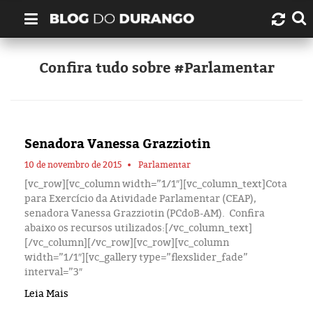
Quem é Durango Duarte?
Confira tudo sobre #Parlamentar
Links úteis
Contato
Senadora Vanessa Grazziotin
Artigos
10 de novembro de 2015
Parlamentar
[vc_row][vc_column width=”1/1″][vc_column_text]Cota
para Exercício da Atividade Parlamentar (CEAP),
Amazonas
senadora Vanessa Grazziotin (PCdoB-AM). Confira
abaixo os recursos utilizados:[/vc_column_text]
Manaus
[/vc_column][/vc_row][vc_row][vc_column
width=”1/1″][vc_gallery type=”flexslider_fade”
interval=”3″
História
Leia Mais