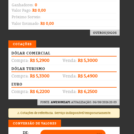
Ganhadores:
0
Valor Pago:
R$ 0,00
Próximo Sorteio:
Valor Estimado:
R$ 0,00
OUTROS JOGOS
COTAÇÕES
DÓLAR COMERCIAL
Compra:
R$ 5,2900
Venda:
R$ 5,3000
DÓLAR TURISMO
Compra:
R$ 5,3300
Venda:
R$ 5,4900
EURO
Compra:
R$ 6,2200
Venda:
R$ 6,2500
FONTE:
AWESOMEAPI
. ATUALIZAÇÃO: 06/08/2026 20:03
⚠️ Cotações de referência. Serviço indisponível temporariamente.
CONVERSÃO DE VALORES