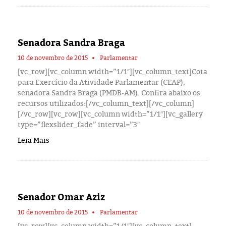
Eleições 2024
Pesquisas
Senadora Sandra Braga
Política
10 de novembro de 2015
Parlamentar
[vc_row][vc_column width=”1/1″][vc_column_text]Cota
Livros
para Exercício da Atividade Parlamentar (CEAP),
senadora Sandra Braga (PMDB-AM). Confira abaixo os
recursos utilizados:[/vc_column_text][/vc_column]
[/vc_row][vc_row][vc_column width=”1/1″][vc_gallery
type=”flexslider_fade” interval=”3″
Leia Mais
Senador Omar Aziz
10 de novembro de 2015
Parlamentar
[vc_row][vc_column width=”1/1″][vc_column_text]