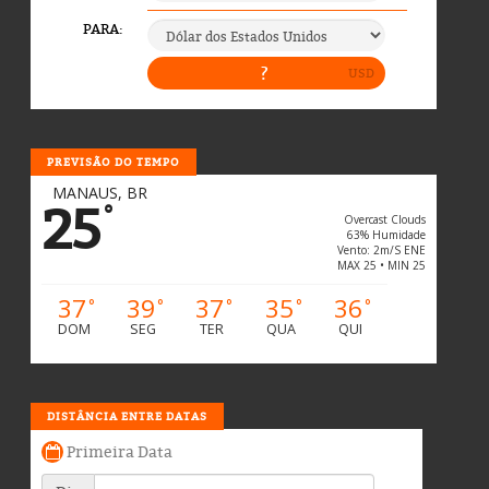
PREVISÃO DO TEMPO
MANAUS, BR
25
°
Overcast Clouds
63% Humidade
Vento: 2m/s ENE
MAX 25 • MIN 25
37
39
37
35
36
°
°
°
°
°
DOM
SEG
TER
QUA
QUI
DISTÂNCIA ENTRE DATAS