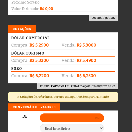
Próximo Sorteio:
Valor Estimado:
R$ 0,00
OUTROS JOGOS
COTAÇÕES
DÓLAR COMERCIAL
Compra:
R$ 5,2900
Venda:
R$ 5,3000
DÓLAR TURISMO
Compra:
R$ 5,3300
Venda:
R$ 5,4900
EURO
Compra:
R$ 6,2200
Venda:
R$ 6,2500
FONTE:
AWESOMEAPI
. ATUALIZAÇÃO: 09/08/2026 09:42
⚠️ Cotações de referência. Serviço indisponível temporariamente.
CONVERSÃO DE VALORES