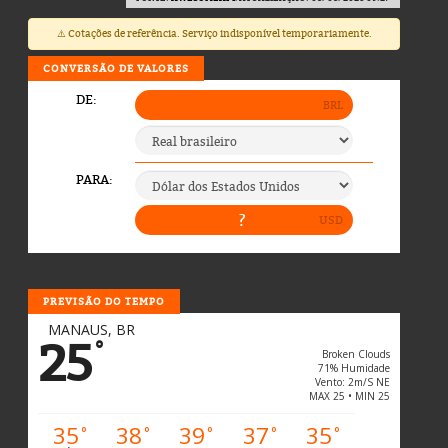
⚠️ Cotações de referência. Serviço indisponível temporariamente.
CONVERSÃO DE VALORES
PREVISÃO DO TEMPO
MANAUS, BR
25
°
Broken Clouds
71% Humidade
Vento: 2m/s NE
MAX 25 • MIN 25
35
38
39
37
35
°
°
°
°
°