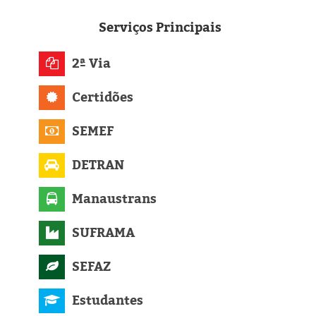
Eleições 2024
Serviços
Principais
Pesquisas
2ª Via
Política
Certidões
Livros
SEMEF
DETRAN
Manaustrans
SUFRAMA
SEFAZ
Estudantes