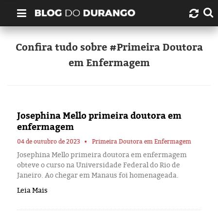
Quem é Durango Duarte?
Confira tudo sobre #Primeira Doutora
em Enfermagem
Links úteis
Contato
Josephina Mello primeira doutora em
Artigos
enfermagem
Amazonas
04 de outubro de 2023
Primeira Doutora em Enfermagem
Josephina Mello primeira doutora em enfermagem
obteve o curso na Universidade Federal do Rio de
Manaus
Janeiro. Ao chegar em Manaus foi homenageada.
Leia Mais
História