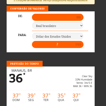
⚠️ Cotações de referência. Serviço indisponível temporariamente.
CONVERSÃO DE VALORES
PREVISÃO DO TEMPO
MANAUS, BR
36
°
Clear Sky
32% Humidade
Vento: 3m/s E
MAX 36 • MIN 36
37
39
37
35
37
°
°
°
°
°
DOM
SEG
TER
QUA
QUI