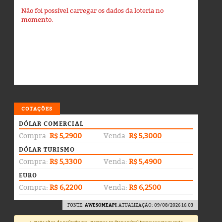
Não foi possível carregar os dados da loteria no
momento.
COTAÇÕES
DÓLAR COMERCIAL
Compra:
R$ 5,2900
Venda:
R$ 5,3000
DÓLAR TURISMO
Compra:
R$ 5,3300
Venda:
R$ 5,4900
EURO
Compra:
R$ 6,2200
Venda:
R$ 6,2500
FONTE:
AWESOMEAPI
. ATUALIZAÇÃO: 09/08/2026 16:03