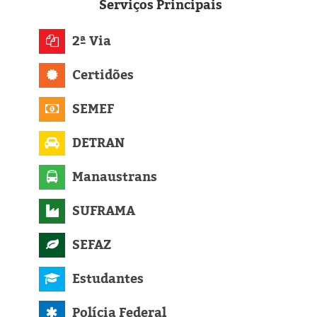
Eleições 2024
Serviços
Principais
Pesquisas
2ª Via
Certidões
Política
SEMEF
Livros
DETRAN
Manaustrans
SUFRAMA
SEFAZ
Estudantes
Polícia Federal