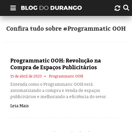
Quem é Durango Duarte?
Confira tudo sobre #Programmatic OOH
Links úteis
Contato
Programmatic OOH: Revolução na
Compra de Espaços Publicitários
Artigos
15 de abril de 2023
Programmatic OOH
Entenda como o Programmatic OOH está
Amazonas
automatizando a compra e venda de espaços
publicitários e melhorando a eficiência do setor.
Manaus
Leia Mais
História