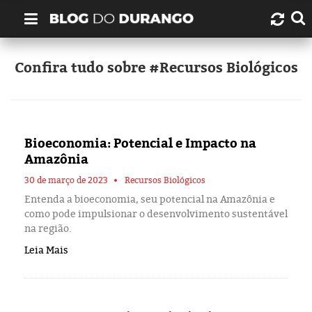
Quem é Durango Duarte?
Confira tudo sobre #Recursos Biológicos
Links úteis
Contato
Bioeconomia: Potencial e Impacto na
Amazônia
Artigos
30 de março de 2023
Recursos Biológicos
Entenda a bioeconomia, seu potencial na Amazônia e
Amazonas
como pode impulsionar o desenvolvimento sustentável
na região.
Manaus
Leia Mais
História