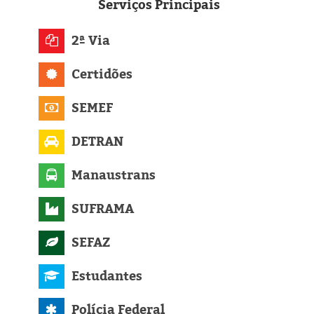
Eleições 2024
Serviços
Principais
Pesquisas
2ª Via
Certidões
Política
SEMEF
Livros
DETRAN
Manaustrans
SUFRAMA
SEFAZ
Estudantes
Polícia Federal