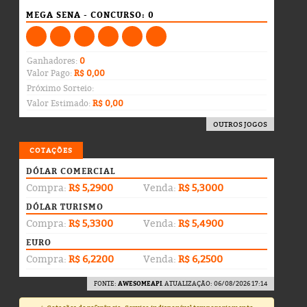
MEGA SENA - CONCURSO: 0
Ganhadores:
0
Valor Pago:
R$ 0,00
Próximo Sorteio:
Valor Estimado:
R$ 0,00
OUTROS JOGOS
COTAÇÕES
DÓLAR COMERCIAL
Compra:
R$ 5,2900
Venda:
R$ 5,3000
DÓLAR TURISMO
Compra:
R$ 5,3300
Venda:
R$ 5,4900
EURO
Compra:
R$ 6,2200
Venda:
R$ 6,2500
FONTE:
AWESOMEAPI
. ATUALIZAÇÃO: 06/08/2026 17:14