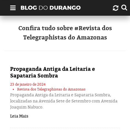
Quem é Durango Duarte?
Confira tudo sobre #Revista dos
Telegraphistas do Amazonas
Links úteis
Contato
Propaganda Antiga da Leitaria e
Artigos
Sapataria Sombra
Amazonas
23 de janeiro de 2024
Revista dos Telegraphistas do Amazonas
Propaganda Antiga da Leitaria e Sapataria Sombra,
Manaus
localizadas na Avenida Sete de Setembro com Avenida
Joaquim Nabuco.
História
Leia Mais