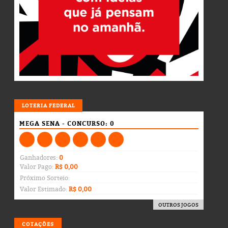
LOTERIA
LOTERIA FEDERAL
MEGA SENA - CONCURSO: 0
Ganhadores:
0
Valor Pago:
R$ 0,00
Próximo Sorteio:
Valor Estimado:
R$ 0,00
OUTROS JOGOS
COTAÇÕES