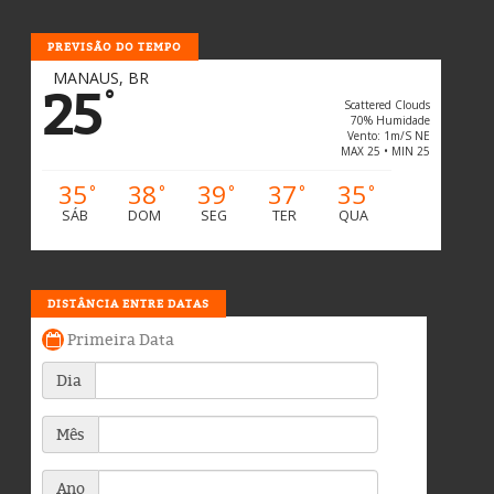
PREVISÃO DO TEMPO
MANAUS, BR
25
°
Scattered Clouds
70% Humidade
Vento: 1m/s NE
MAX 25 • MIN 25
35
38
39
37
35
°
°
°
°
°
SÁB
DOM
SEG
TER
QUA
DISTÂNCIA ENTRE DATAS