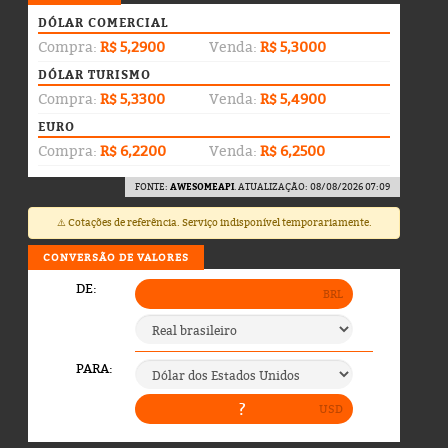
DÓLAR COMERCIAL
Compra:
R$ 5,2900
Venda:
R$ 5,3000
DÓLAR TURISMO
Compra:
R$ 5,3300
Venda:
R$ 5,4900
EURO
Compra:
R$ 6,2200
Venda:
R$ 6,2500
FONTE:
AWESOMEAPI
. ATUALIZAÇÃO: 08/08/2026 07:09
⚠️ Cotações de referência. Serviço indisponível temporariamente.
CONVERSÃO DE VALORES