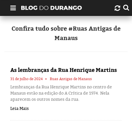
Quem é Durango Duarte?
Confira tudo sobre #Ruas Antigas de
Manaus
Links úteis
Contato
As lembranças da Rua Henrique Martins
Artigos
31 de julho de 2024
Ruas Antigas de Manaus
Amazonas
Lembranças da Rua Henrique Martins no centro de
Manaus estão na edição do A Crítica de 1974. Nela
aparecem os outros nomes da rua.
Manaus
Leia Mais
História