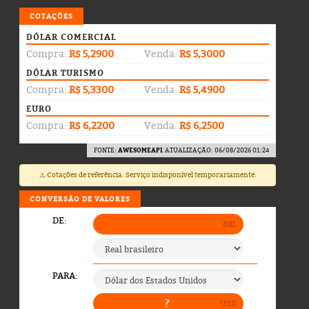
COTAÇÕES
DÓLAR COMERCIAL
Compra:
R$ 5,2900
Venda:
R$ 5,3000
DÓLAR TURISMO
Compra:
R$ 5,3300
Venda:
R$ 5,4900
EURO
Compra:
R$ 6,2200
Venda:
R$ 6,2500
FONTE:
AWESOMEAPI
. ATUALIZAÇÃO: 06/08/2026 01:24
⚠️ Cotações de referência. Serviço indisponível temporariamente.
CONVERSÃO DE VALORES