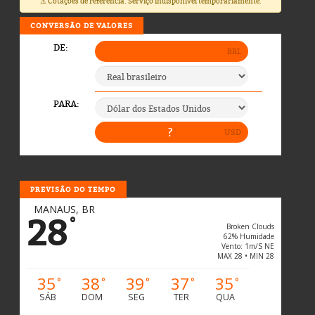
⚠️ Cotações de referência. Serviço indisponível temporariamente.
CONVERSÃO DE VALORES
PREVISÃO DO TEMPO
MANAUS, BR
28
°
Broken Clouds
62% Humidade
Vento: 1m/s NE
MAX 28 • MIN 28
35
38
39
37
35
°
°
°
°
°
SÁB
DOM
SEG
TER
QUA