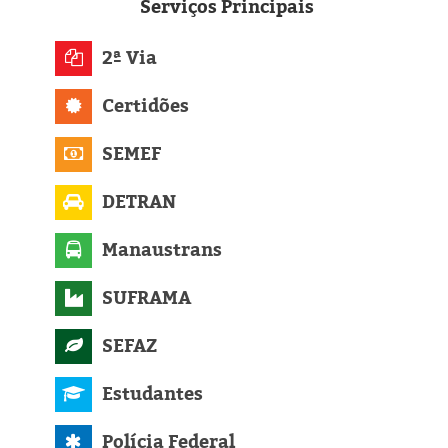
Eleições 2024
Serviços
Principais
Pesquisas
2ª Via
Certidões
Política
SEMEF
Livros
DETRAN
Manaustrans
SUFRAMA
SEFAZ
Estudantes
Polícia Federal