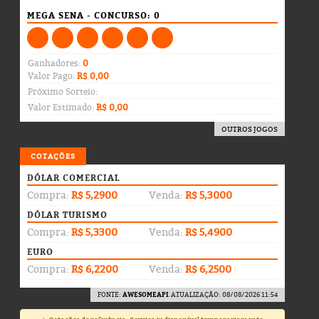
MEGA SENA - CONCURSO: 0
Ganhadores:
0
Valor Pago:
R$ 0,00
Próximo Sorteio:
Valor Estimado:
R$ 0,00
OUTROS JOGOS
COTAÇÕES
DÓLAR COMERCIAL
Compra:
R$ 5,2900
Venda:
R$ 5,3000
DÓLAR TURISMO
Compra:
R$ 5,3300
Venda:
R$ 5,4900
EURO
Compra:
R$ 6,2200
Venda:
R$ 6,2500
FONTE:
AWESOMEAPI
. ATUALIZAÇÃO: 08/08/2026 11:54