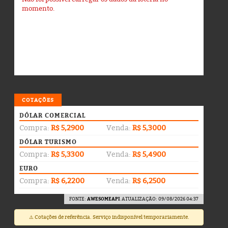
momento.
COTAÇÕES
DÓLAR COMERCIAL
Compra:
R$ 5,2900
Venda:
R$ 5,3000
DÓLAR TURISMO
Compra:
R$ 5,3300
Venda:
R$ 5,4900
EURO
Compra:
R$ 6,2200
Venda:
R$ 6,2500
FONTE:
AWESOMEAPI
. ATUALIZAÇÃO: 09/08/2026 04:37
⚠️ Cotações de referência. Serviço indisponível temporariamente.