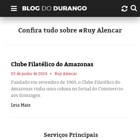
Quem é Durango Duarte?
Confira tudo sobre #Ruy Alencar
Links úteis
Contato
Clube Filatélico do Amazonas
Artigos
03 de junho de 2024
Ruy Alencar
Fundado em setembro de 1969, o Clube Filatélico do
Amazonas tinha uma coluna no Jornal do Commercio
Amazonas
aos domingos.
Leia Mais
Manaus
História
Serviços
Principais