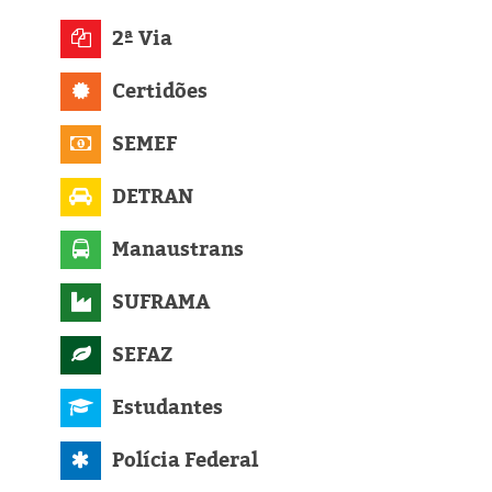
Eleições 2024
2ª Via
Pesquisas
Certidões
Política
SEMEF
Livros
DETRAN
Manaustrans
SUFRAMA
SEFAZ
Estudantes
Polícia Federal