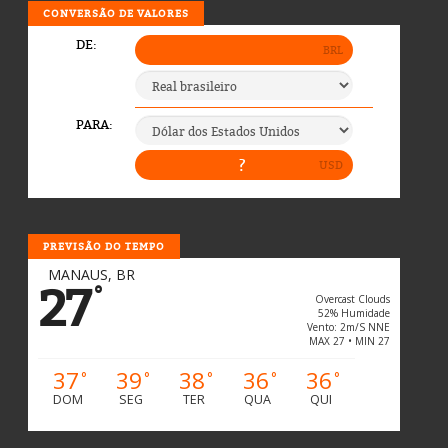
CONVERSÃO DE VALORES
PREVISÃO DO TEMPO
MANAUS, BR
27
°
Overcast Clouds
52% Humidade
Vento: 2m/s NNE
MAX 27 • MIN 27
37
39
38
36
36
°
°
°
°
°
DOM
SEG
TER
QUA
QUI