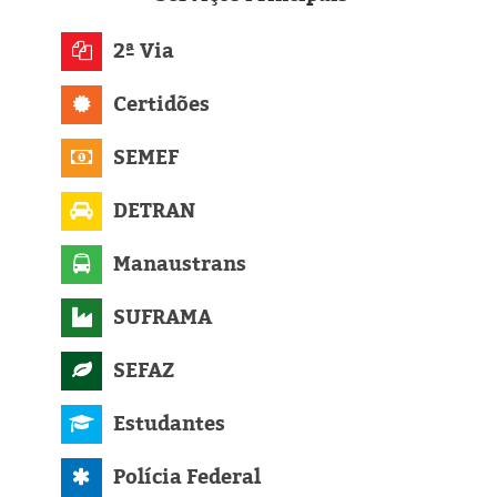
Eleições 2024
2ª Via
Pesquisas
Certidões
Política
SEMEF
Livros
DETRAN
Manaustrans
SUFRAMA
SEFAZ
Estudantes
Polícia Federal