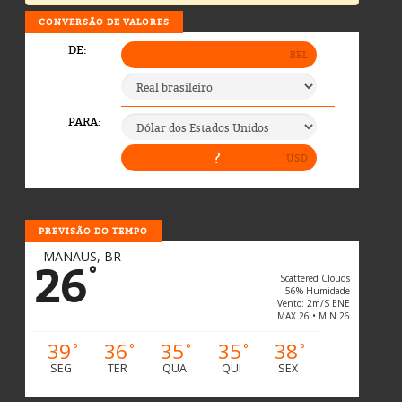
CONVERSÃO DE VALORES
PREVISÃO DO TEMPO
MANAUS, BR
26
°
Scattered Clouds
56% Humidade
Vento: 2m/s ENE
MAX 26 • MIN 26
39
36
35
35
38
°
°
°
°
°
SEG
TER
QUA
QUI
SEX