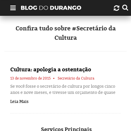
Quem é Durango Duarte?
Confira tudo sobre #Secretário da
Cultura
Links úteis
Contato
Cultura: apologia a ostentação
Artigos
13 de novembro de 2015
Secretário da Cultura
Amazonas
Se você fosse o secretário de cultura por longos cinco
anos e nove meses, e tivesse um orçamento de quase
Manaus
Leia Mais
História
Serviços
Principais