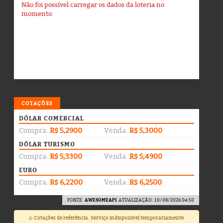
Não foi possível carregar os dados da loteria no
momento.
COTAÇÕES
DÓLAR COMERCIAL
Compra:
R$ 5,2900
Venda:
R$ 5,3000
DÓLAR TURISMO
Compra:
R$ 5,3300
Venda:
R$ 5,4900
EURO
Compra:
R$ 6,2200
Venda:
R$ 6,2500
FONTE:
AWESOMEAPI
. ATUALIZAÇÃO: 10/08/2026 04:50
⚠️ Cotações de referência. Serviço indisponível temporariamente.