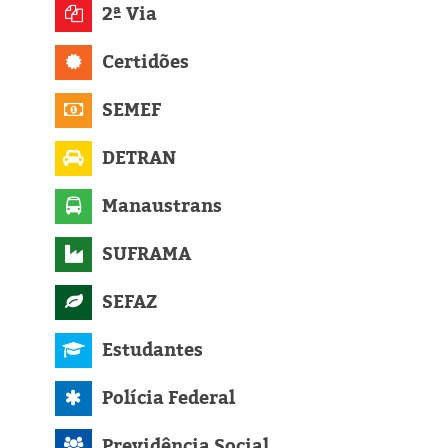
Eleições 2024
2ª Via
Pesquisas
Certidões
Política
SEMEF
DETRAN
Livros
Manaustrans
SUFRAMA
SEFAZ
Estudantes
Polícia Federal
Previdência Social