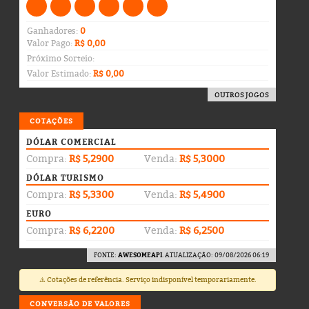
Ganhadores:
0
Valor Pago:
R$ 0,00
Próximo Sorteio:
Valor Estimado:
R$ 0,00
OUTROS JOGOS
COTAÇÕES
DÓLAR COMERCIAL
Compra:
R$ 5,2900
Venda:
R$ 5,3000
DÓLAR TURISMO
Compra:
R$ 5,3300
Venda:
R$ 5,4900
EURO
Compra:
R$ 6,2200
Venda:
R$ 6,2500
FONTE:
AWESOMEAPI
. ATUALIZAÇÃO: 09/08/2026 06:19
⚠️ Cotações de referência. Serviço indisponível temporariamente.
CONVERSÃO DE VALORES