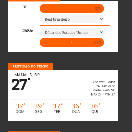
PREVISÃO DO TEMPO
MANAUS, BR
27
°
Overcast Clouds
53% Humidade
Vento: 2m/s NE
MAX 27 • MIN 27
37
39
37
36
36
°
°
°
°
°
DOM
SEG
TER
QUA
QUI