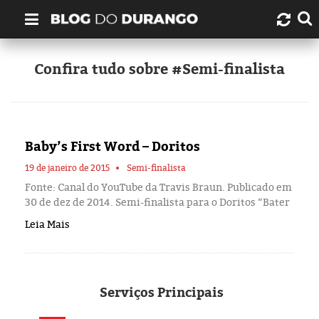
Quem é Durango Duarte?
Confira tudo sobre #Semi-finalista
Links úteis
Contato
Baby’s First Word – Doritos
Artigos
19 de janeiro de 2015
Semi-finalista
Fonte: Canal do YouTube da Travis Braun. Publicado em
30 de dez de 2014. Semi-finalista para o Doritos “Bater
Amazonas
Leia Mais
Manaus
História
Serviços
Principais