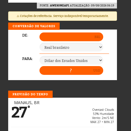
FONTE:
AWESOMEAPI
. ATUALIZAÇÃO: 09/08/2026 06:19
⚠️ Cotações de referência. Serviço indisponível temporariamente.
CONVERSÃO DE VALORES
PREVISÃO DO TEMPO
MANAUS, BR
27
°
Overcast Clouds
53% Humidade
Vento: 2m/s NE
MAX 27 • MIN 27