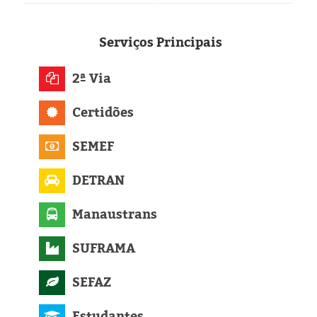
Eleições 2024
Pesquisas
Serviços
Principais
Política
2ª Via
Certidões
Livros
SEMEF
DETRAN
Manaustrans
SUFRAMA
SEFAZ
Estudantes