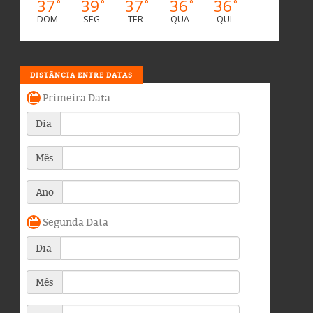
37
39
37
36
36
°
°
°
°
°
DOM
SEG
TER
QUA
QUI
DISTÂNCIA ENTRE DATAS