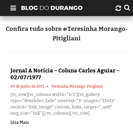
Quem é Durango Duarte?
Confira tudo sobre #Teresinha Morango-
Pitigliani
Links úteis
Contato
Jornal A Notícia – Coluna Carlos Aguiar –
Artigos
02/07/1977
Amazonas
09 de junho de 2015
Teresinha Morango-Pitigliani
[vc_row][vc_column width=”1/1″][vc_gallery
type=”flexslider_fade” interval=”3″ images=”13613″
Manaus
onclick=”link_image” custom_links_target=”_self”
img_size=”full”][/vc_column][/vc_row]
História
Leia Mais