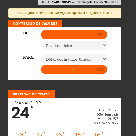
FONTE:
AWESOMEAPI
. ATUALIZAÇÃO: 10/08/2026 08:00
⚠️ Cotações de referência. Serviço indisponível temporariamente.
CONVERSÃO DE VALORES
PREVISÃO DO TEMPO
MANAUS, BR
24
°
Broken Clouds
66% Humidade
Vento: 2m/s E
MAX 24 • MIN 24
38
37
36
35
36
°
°
°
°
°