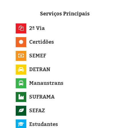
Eleições 2024
Serviços
Principais
Pesquisas
2ª Via
Política
Certidões
Livros
SEMEF
DETRAN
Manaustrans
SUFRAMA
SEFAZ
Estudantes