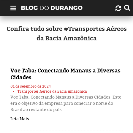
Quem é Durango Duarte?
Confira tudo sobre #Transportes Aéreos
da Bacia Amazônica
Links úteis
Contato
Voe Taba: Conectando Manaus a Diversas
Artigos
Cidades
Amazonas
01 de setembro de 2024
Transportes Aéreos da Bacia Amazônica
Voe Taba: Conectando Manaus a Diversas Cidades. Este
Manaus
era o objetivo da empresa para conectar o norte do
Brasil ao restante do país.
História
Leia Mais