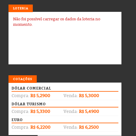
LOTERIA
Não foi possível carregar os dados da loteria no
momento.
COTAÇÕES
DÓLAR COMERCIAL
Compra:
R$ 5,2900
Venda:
R$ 5,3000
DÓLAR TURISMO
Compra:
R$ 5,3300
Venda:
R$ 5,4900
EURO
Compra:
R$ 6,2200
Venda:
R$ 6,2500