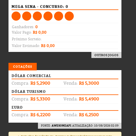
MEGA SENA - CONCURSO: 0
Ganhadores:
0
Valor Pago:
R$ 0,00
Próximo Sorteio:
Valor Estimado:
R$ 0,00
OUTROS JOGOS
COTAÇÕES
DÓLAR COMERCIAL
Compra:
R$ 5,2900
Venda:
R$ 5,3000
DÓLAR TURISMO
Compra:
R$ 5,3300
Venda:
R$ 5,4900
EURO
Compra:
R$ 6,2200
Venda:
R$ 6,2500
FONTE:
AWESOMEAPI
. ATUALIZAÇÃO: 10/08/2026 02:09