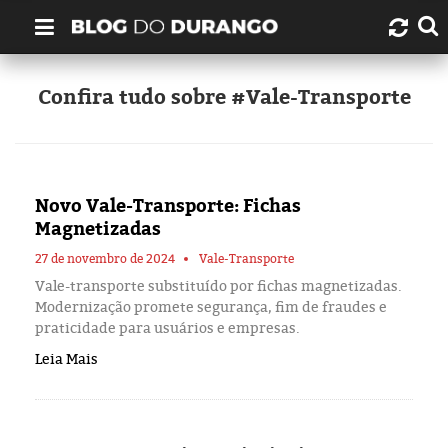
Quem é Durango Duarte?
Confira tudo sobre #Vale-Transporte
Links úteis
Contato
Novo Vale-Transporte: Fichas
Magnetizadas
Artigos
27 de novembro de 2024
Vale-Transporte
Vale-transporte substituído por fichas magnetizadas.
Amazonas
Modernização promete segurança, fim de fraudes e
praticidade para usuários e empresas.
Manaus
Leia Mais
História