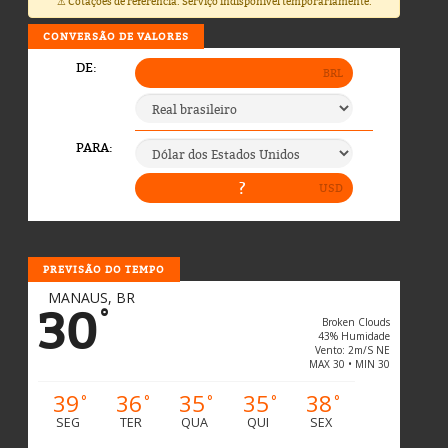
⚠️ Cotações de referência. Serviço indisponível temporariamente.
CONVERSÃO DE VALORES
PREVISÃO DO TEMPO
MANAUS, BR
30
°
Broken Clouds
43% Humidade
Vento: 2m/s NE
MAX 30 • MIN 30
39
36
35
35
38
°
°
°
°
°
SEG
TER
QUA
QUI
SEX