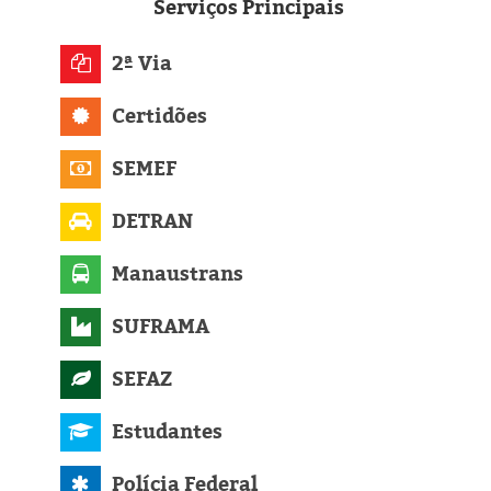
Eleições 2024
Serviços
Principais
Pesquisas
2ª Via
Certidões
Política
SEMEF
Livros
DETRAN
Manaustrans
SUFRAMA
SEFAZ
Estudantes
Polícia Federal