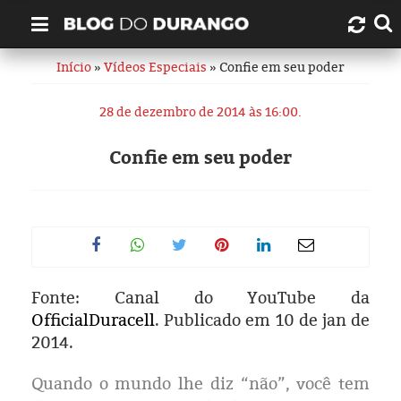
Início
»
Vídeos Especiais
» Confie em seu poder
Quem é Durango Duarte?
28 de dezembro de 2014 às 16:00.
Links úteis
Confie em seu poder
Contato
Artigos
Amazonas
Fonte: Canal do YouTube da
Manaus
OfficialDuracell
. Publicado em 10 de jan de
2014.
História
Quando o mundo
lhe diz
“não”
, você tem