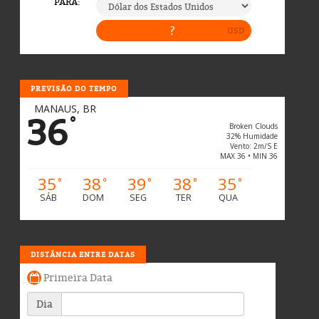
PREVISÃO DO TEMPO
MANAUS, BR
36
°
Broken Clouds
32% Humidade
Vento: 2m/s E
MAX 36 • MIN 36
35
38
39
38
35
°
°
°
°
°
SÁB
DOM
SEG
TER
QUA
DISTÂNCIA ENTRE DATAS