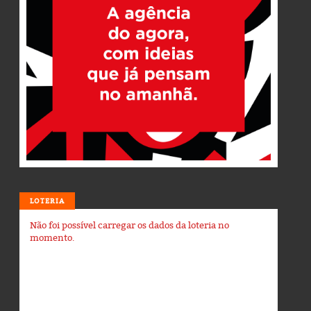
LOTERIA
Não foi possível carregar os dados da loteria no
momento.