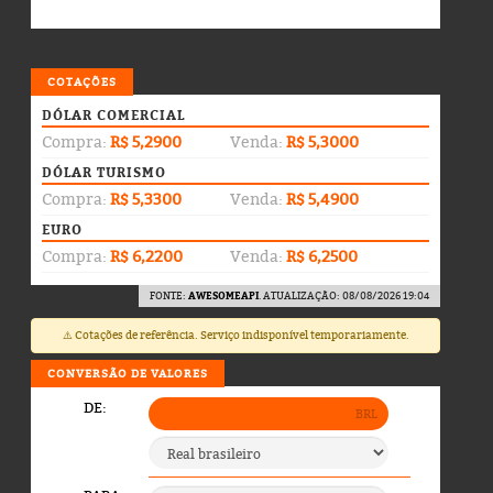
COTAÇÕES
DÓLAR COMERCIAL
Compra:
R$ 5,2900
Venda:
R$ 5,3000
DÓLAR TURISMO
Compra:
R$ 5,3300
Venda:
R$ 5,4900
EURO
Compra:
R$ 6,2200
Venda:
R$ 6,2500
FONTE:
AWESOMEAPI
. ATUALIZAÇÃO: 08/08/2026 19:04
⚠️ Cotações de referência. Serviço indisponível temporariamente.
CONVERSÃO DE VALORES