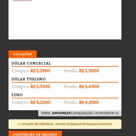
COTAÇÕES
DÓLAR COMERCIAL
Compra:
R$ 5,2900
Venda:
R$ 5,3000
DÓLAR TURISMO
Compra:
R$ 5,3300
Venda:
R$ 5,4900
EURO
Compra:
R$ 6,2200
Venda:
R$ 6,2500
FONTE:
AWESOMEAPI
. ATUALIZAÇÃO: 10/08/2026 05:14
⚠️ Cotações de referência. Serviço indisponível temporariamente.
CONVERSÃO DE VALORES