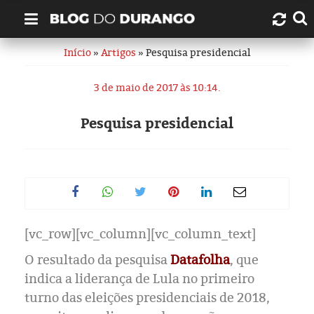
Início
»
Artigos
» Pesquisa presidencial
Quem é Durango Duarte?
3 de maio de 2017 às 10:14.
Links úteis
Pesquisa presidencial
Contato
Artigos
Amazonas
[vc_row][vc_column][vc_column_text]
Manaus
O resultado da pesquisa
Datafolha
, que
História
indica a liderança de Lula no primeiro
turno das eleições presidenciais de 2018,