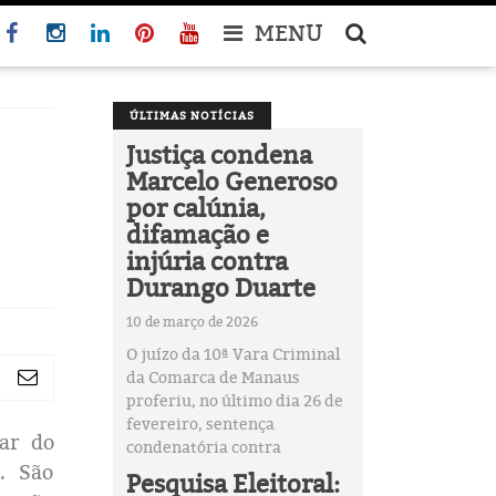
MENU
ÚLTIMAS NOTÍCIAS
Justiça condena
Marcelo Generoso
por calúnia,
difamação e
injúria contra
Durango Duarte
10 de março de 2026
O juízo da 10ª Vara Criminal
da Comarca de Manaus
proferiu, no último dia 26 de
fevereiro, sentença
ar do
condenatória contra
. São
Pesquisa Eleitoral: