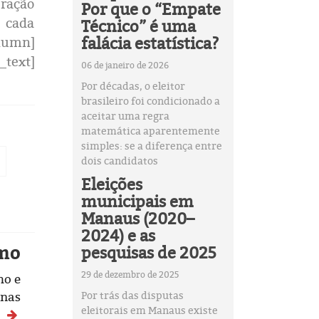
eração
Por que o “Empate
e cada
Técnico” é uma
falácia estatística?
lumn]
_text]
06 de janeiro de 2026
Por décadas, o eleitor
brasileiro foi condicionado a
aceitar uma regra
matemática aparentemente
simples: se a diferença entre
dois candidatos
Eleições
municipais em
Manaus (2020–
2024) e as
mo
pesquisas de 2025
29 de dezembro de 2025
ho e
onas
Por trás das disputas
eleitorais em Manaus existe