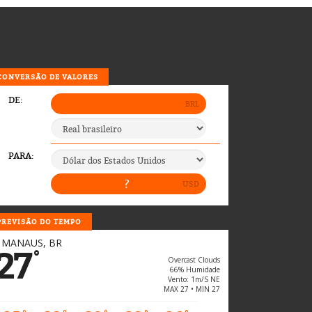
CONVERSÃO DE VALORES
PREVISÃO DO TEMPO
MANAUS, BR
27
°
Overcast Clouds
66% Humidade
Vento: 1m/s NE
MAX 27 • MIN 27