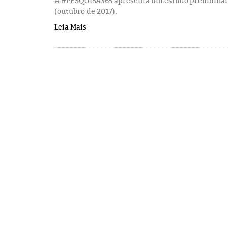
A #PESQUISA365 apresenta um estudo preliminar 
(outubro de 2017).
Leia Mais