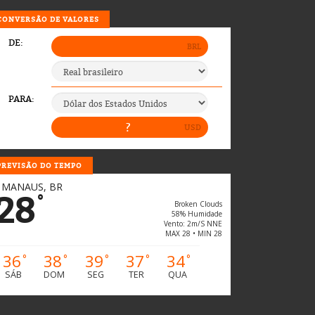
CONVERSÃO DE VALORES
PREVISÃO DO TEMPO
MANAUS, BR
28
°
Broken Clouds
58% Humidade
Vento: 2m/s NNE
MAX 28 • MIN 28
36
38
39
37
34
°
°
°
°
°
SÁB
DOM
SEG
TER
QUA