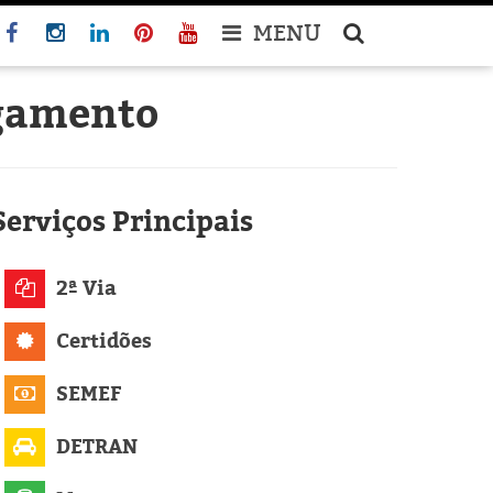
MENU
agamento
Serviços
Principais
2ª Via
Certidões
SEMEF
DETRAN