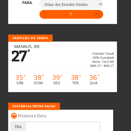
PREVISÃO DO TEMPO
MANAUS, BR
27
°
Overcast Clouds
66% Humidade
Vento: 1m/s NE
MAX 27 • MIN 27
35
38
39
38
36
°
°
°
°
°
SÁB
DOM
SEG
TER
QUA
DISTÂNCIA ENTRE DATAS