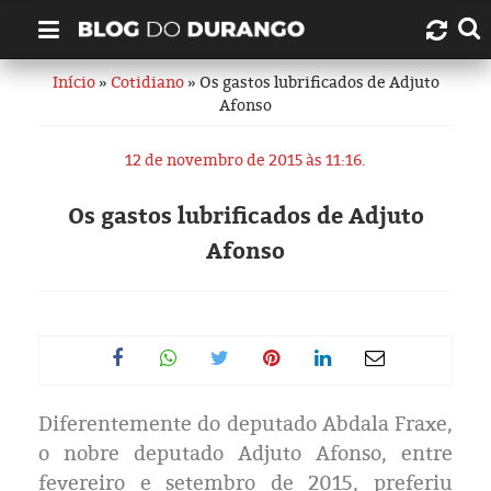
Início
»
Cotidiano
» Os gastos lubrificados de Adjuto
Quem é Durango Duarte?
Afonso
Links úteis
12 de novembro de 2015 às 11:16.
Contato
Os gastos lubrificados de Adjuto
Afonso
Artigos
Amazonas
Manaus
Diferentemente do deputado Abdala Fraxe,
História
o nobre deputado Adjuto Afonso, entre
fevereiro e setembro de 2015, preferiu