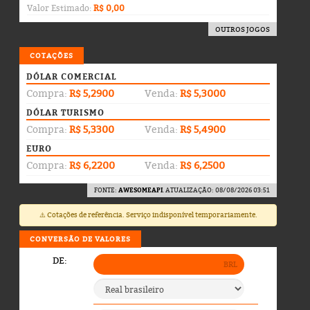
Valor Estimado:
R$ 0,00
OUTROS JOGOS
COTAÇÕES
DÓLAR COMERCIAL
Compra:
R$ 5,2900
Venda:
R$ 5,3000
DÓLAR TURISMO
Compra:
R$ 5,3300
Venda:
R$ 5,4900
EURO
Compra:
R$ 6,2200
Venda:
R$ 6,2500
FONTE:
AWESOMEAPI
. ATUALIZAÇÃO: 08/08/2026 03:51
⚠️ Cotações de referência. Serviço indisponível temporariamente.
CONVERSÃO DE VALORES