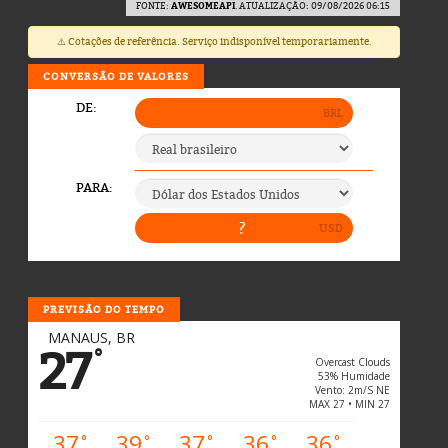
FONTE:
AWESOMEAPI
. ATUALIZAÇÃO: 09/08/2026 06:15
⚠️ Cotações de referência. Serviço indisponível temporariamente.
CONVERSÃO DE VALORES
PREVISÃO DO TEMPO
MANAUS, BR
27
°
Overcast Clouds
53% Humidade
Vento: 2m/s NE
MAX 27 • MIN 27
37
39
37
36
36
°
°
°
°
°