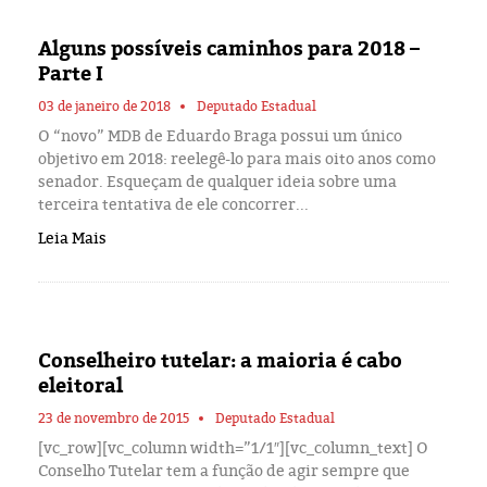
Eleições 2024
Alguns possíveis caminhos para 2018 –
Pesquisas
Parte I
03 de janeiro de 2018
Deputado Estadual
Política
O “novo” MDB de Eduardo Braga possui um único
objetivo em 2018: reelegê-lo para mais oito anos como
Livros
senador. Esqueçam de qualquer ideia sobre uma
terceira tentativa de ele concorrer...
Leia Mais
Conselheiro tutelar: a maioria é cabo
eleitoral
23 de novembro de 2015
Deputado Estadual
[vc_row][vc_column width=”1/1″][vc_column_text] O
Conselho Tutelar tem a função de agir sempre que