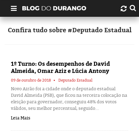
Quem é Durango Duarte?
Confira tudo sobre #Deputado Estadual
Links úteis
Contato
1º Turno: Os desempenhos de David
Almeida, Omar Aziz e Lúcia Antony
Artigos
09 de outubro de 2018
Deputado Estadual
Novo Airão foi a cidade onde o deputado estadual
Amazonas
David Almeida (PSB), que ficou na terceira colocação na
eleição para governador, conseguiu 48% dos votos
Manaus
válidos, seu melhor percentual, seguido...
Leia Mais
História