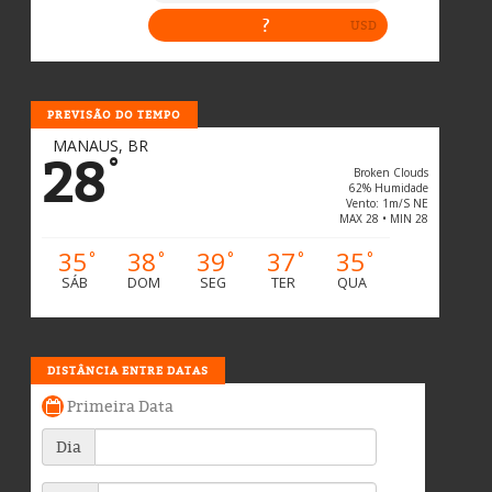
PREVISÃO DO TEMPO
MANAUS, BR
28
°
Broken Clouds
62% Humidade
Vento: 1m/s NE
MAX 28 • MIN 28
35
38
39
37
35
°
°
°
°
°
SÁB
DOM
SEG
TER
QUA
DISTÂNCIA ENTRE DATAS