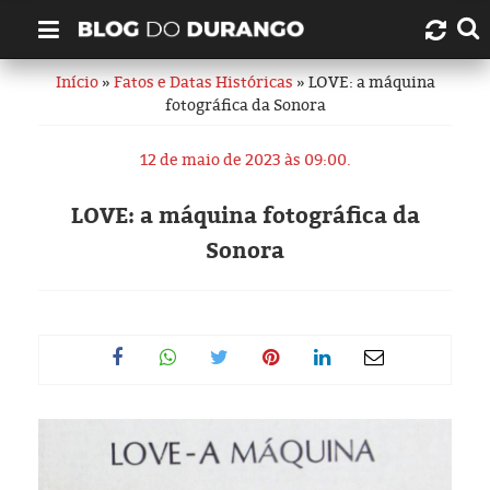
Início
»
Fatos e Datas Históricas
» LOVE: a máquina
Quem é Durango Duarte?
fotográfica da Sonora
Links úteis
12 de maio de 2023 às 09:00.
Contato
LOVE: a máquina fotográfica da
Sonora
Artigos
Amazonas
Manaus
História