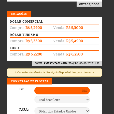
OUTROS JOGOS
COTAÇÕES
DÓLAR COMERCIAL
Compra:
R$ 5,2900
Venda:
R$ 5,3000
DÓLAR TURISMO
Compra:
R$ 5,3300
Venda:
R$ 5,4900
EURO
Compra:
R$ 6,2200
Venda:
R$ 6,2500
FONTE:
AWESOMEAPI
. ATUALIZAÇÃO: 08/08/2026 11:38
⚠️ Cotações de referência. Serviço indisponível temporariamente.
CONVERSÃO DE VALORES