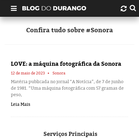
Quem é Durango Duarte?
Confira tudo sobre #Sonora
Links úteis
Contato
LOVE: a máquina fotográfica da Sonora
Artigos
12 de maio de 2023
Sonora
Matéria publicada no jornal “A Notícia”, de 7 de junho
de 1981. “Uma máquina fotográfica com 57 gramas de
Amazonas
peso,
Leia Mais
Manaus
História
Serviços
Principais