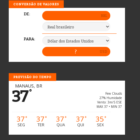
CONVERSÃO DE VALORES
PREVISÃO DO TEMPO
MANAUS, BR
37
°
Few Clouds
27% Humidade
Vento: 3m/s ESE
MAX 37 • MIN 37
37
37
37
37
35
°
°
°
°
°
SEG
TER
QUA
QUI
SEX