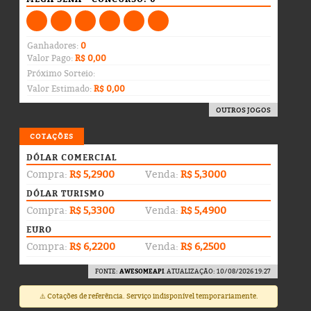
Ganhadores:
0
Valor Pago:
R$ 0,00
Próximo Sorteio:
Valor Estimado:
R$ 0,00
OUTROS JOGOS
COTAÇÕES
DÓLAR COMERCIAL
Compra:
R$ 5,2900
Venda:
R$ 5,3000
DÓLAR TURISMO
Compra:
R$ 5,3300
Venda:
R$ 5,4900
EURO
Compra:
R$ 6,2200
Venda:
R$ 6,2500
FONTE:
AWESOMEAPI
. ATUALIZAÇÃO: 10/08/2026 19:27
⚠️ Cotações de referência. Serviço indisponível temporariamente.