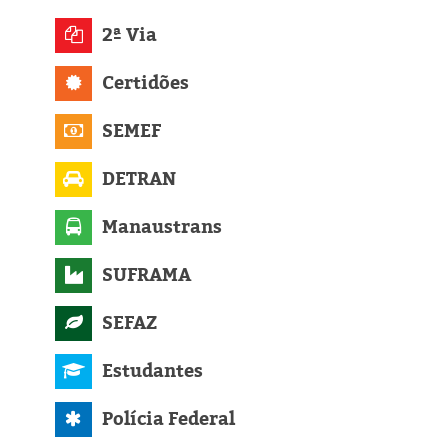
Eleições 2024
2ª Via
Pesquisas
Certidões
Política
SEMEF
Livros
DETRAN
Manaustrans
SUFRAMA
SEFAZ
Estudantes
Polícia Federal