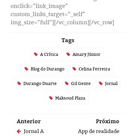
Eleições 2024
onclick=”link_image”
custom_links_target=”_self”
Pesquisas
img_size=”full”][/vc_column][/vc_row]
Política
Tags
Livros
A Crítica
Amary Júnior
Blog do Durango
Celina Ferreira
Durango Duarte
Gil Gente
Jornal
Maksoud Plaza
Anterior
Próximo
Jornal A
App de realidade