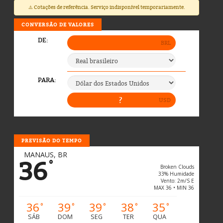
⚠️ Cotações de referência. Serviço indisponível temporariamente.
CONVERSÃO DE VALORES
PREVISÃO DO TEMPO
MANAUS, BR
36
°
Broken Clouds
33% Humidade
Vento: 2m/s E
MAX 36 • MIN 36
36
39
39
38
35
°
°
°
°
°
SÁB
DOM
SEG
TER
QUA