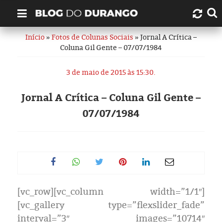
Início
»
Fotos de Colunas Sociais
» Jornal A Crítica –
Quem é Durango Duarte?
Coluna Gil Gente – 07/07/1984
Links úteis
3 de maio de 2015 às 15:30.
Contato
Jornal A Crítica – Coluna Gil Gente –
07/07/1984
Artigos
Amazonas
Manaus
[vc_row][vc_column width=”1/1″]
História
[vc_gallery type=”flexslider_fade”
interval=”3″ images=”10714″