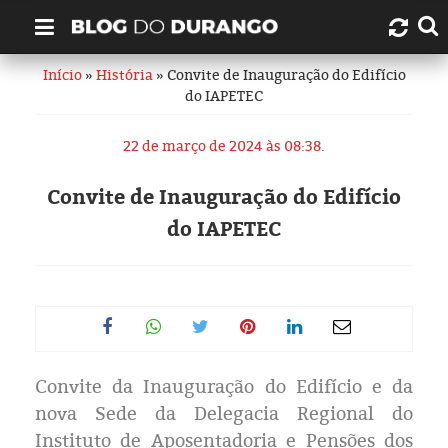
Início
»
História
» Convite de Inauguração do Edifício
Quem é Durango Duarte?
do IAPETEC
Links úteis
22 de março de 2024 às 08:38.
Contato
Convite de Inauguração do Edifício
do IAPETEC
Artigos
Amazonas
Manaus
Convite da Inauguração do Edifício e da
História
nova Sede da Delegacia Regional do
Instituto de Aposentadoria e Pensões dos