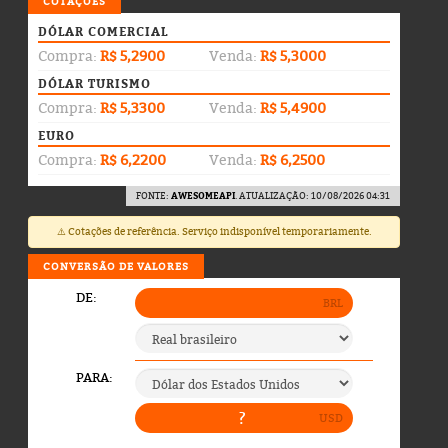
COTAÇÕES
DÓLAR COMERCIAL
Compra:
R$ 5,2900
Venda:
R$ 5,3000
DÓLAR TURISMO
Compra:
R$ 5,3300
Venda:
R$ 5,4900
EURO
Compra:
R$ 6,2200
Venda:
R$ 6,2500
FONTE:
AWESOMEAPI
. ATUALIZAÇÃO: 10/08/2026 04:31
⚠️ Cotações de referência. Serviço indisponível temporariamente.
CONVERSÃO DE VALORES