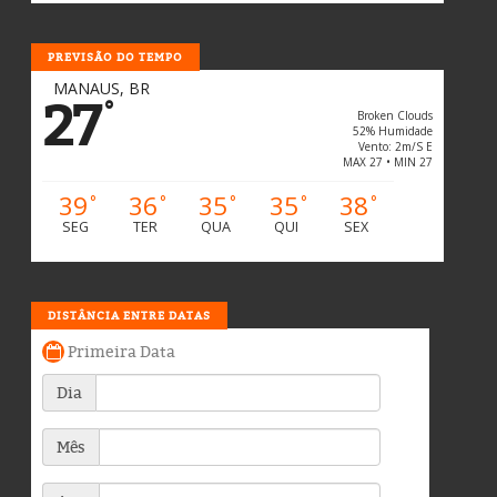
PREVISÃO DO TEMPO
MANAUS, BR
27
°
Broken Clouds
52% Humidade
Vento: 2m/s E
MAX 27 • MIN 27
39
36
35
35
38
°
°
°
°
°
SEG
TER
QUA
QUI
SEX
DISTÂNCIA ENTRE DATAS