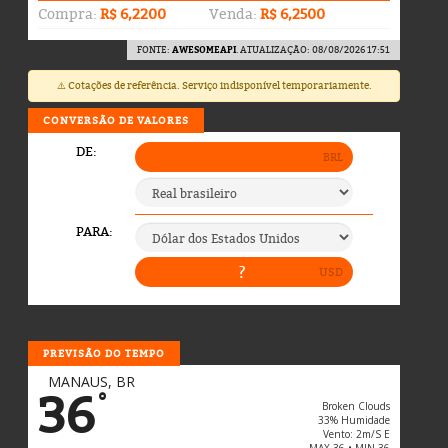
Compra:
R$ 6,2200
Venda:
R$ 6,2500
FONTE:
AWESOMEAPI
. ATUALIZAÇÃO: 08/08/2026 17:51
⚠️ Cotações de referência. Serviço indisponível temporariamente.
CONVERSÃO DE VALORES
PREVISÃO DO TEMPO
MANAUS, BR
36
°
Broken Clouds
33% Humidade
Vento: 2m/s E
MAX 36 • MIN 36