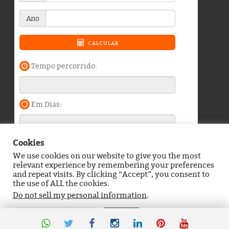
Cookies
We use cookies on our website to give you the most
Blog do Durango Duarte © 2026. Todos os direitos
relevant experience by remembering your preferences
reservados.
and repeat visits. By clicking “Accept”, you consent to
the use of ALL the cookies.
Política de Privacidade
Contato
Do not sell my personal information
.
Definições de Cookies
Aceitar