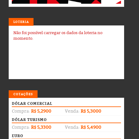
LOTERIA
Não foi possível carregar os dados da loteria no
momento.
COTAÇÕES
DÓLAR COMERCIAL
Compra:
R$ 5,2900
Venda:
R$ 5,3000
DÓLAR TURISMO
Compra:
R$ 5,3300
Venda:
R$ 5,4900
EURO