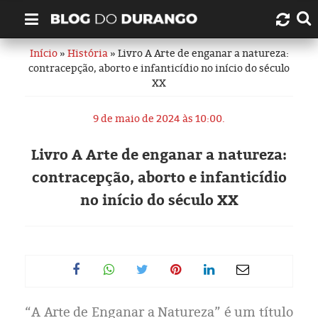
Início
»
História
» Livro A Arte de enganar a natureza:
Quem é Durango Duarte?
contracepção, aborto e infanticídio no início do século
XX
Links úteis
9 de maio de 2024 às 10:00.
Contato
Livro A Arte de enganar a natureza:
Artigos
contracepção, aborto e infanticídio
no início do século XX
Amazonas
Manaus
História
“A Arte de Enganar a Natureza” é um título