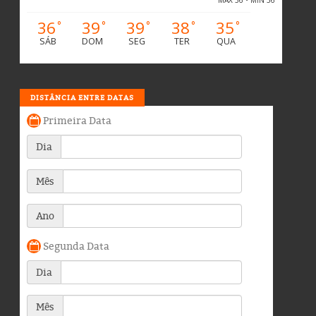
36
39
39
38
35
°
°
°
°
°
SÁB
DOM
SEG
TER
QUA
DISTÂNCIA ENTRE DATAS