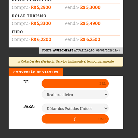
DÓLAR COMERCIAL
Compra:
R$ 5,2900
Venda:
R$ 5,3000
DÓLAR TURISMO
Compra:
R$ 5,3300
Venda:
R$ 5,4900
EURO
Compra:
R$ 6,2200
Venda:
R$ 6,2500
FONTE:
AWESOMEAPI
. ATUALIZAÇÃO: 09/08/2026 13:44
⚠️ Cotações de referência. Serviço indisponível temporariamente.
CONVERSÃO DE VALORES