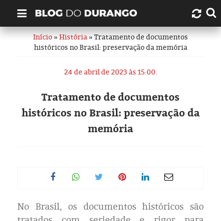
Início
»
História
» Tratamento de documentos
Quem é Durango Duarte?
históricos no Brasil: preservação da memória
Links úteis
24 de abril de 2023 às 15:00.
Contato
Tratamento de documentos
históricos no Brasil: preservação da
Artigos
memória
Amazonas
Manaus
História
No Brasil, os documentos históricos são
tratados com seriedade e rigor para