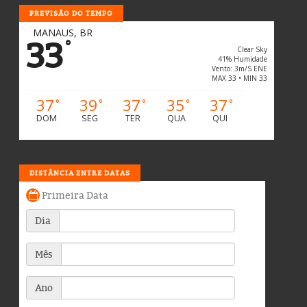
PREVISÃO DO TEMPO
MANAUS, BR
33
°
Clear Sky
41% Humidade
Vento: 3m/s ENE
MAX 33 • MIN 33
37
39
37
35
37
°
°
°
°
°
DOM
SEG
TER
QUA
QUI
DISTÂNCIA ENTRE DATAS