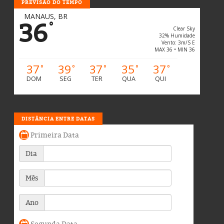
PREVISÃO DO TEMPO
MANAUS, BR
36
°
Clear Sky
32% Humidade
Vento: 3m/s E
MAX 36 • MIN 36
37
39
37
35
37
°
°
°
°
°
DOM
SEG
TER
QUA
QUI
DISTÂNCIA ENTRE DATAS