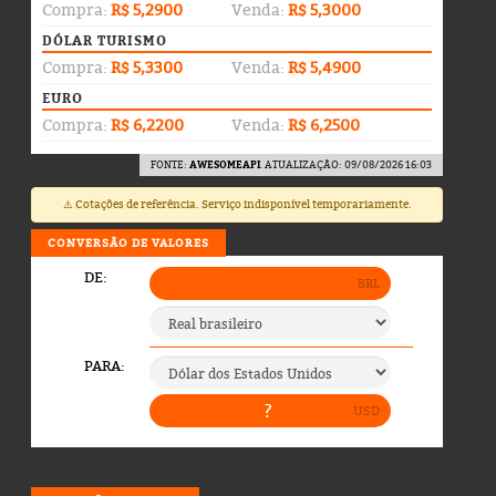
Compra:
R$ 5,2900
Venda:
R$ 5,3000
DÓLAR TURISMO
Compra:
R$ 5,3300
Venda:
R$ 5,4900
EURO
Compra:
R$ 6,2200
Venda:
R$ 6,2500
FONTE:
AWESOMEAPI
. ATUALIZAÇÃO: 09/08/2026 16:03
⚠️ Cotações de referência. Serviço indisponível temporariamente.
CONVERSÃO DE VALORES