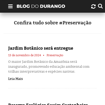
Quem é Durango Duarte?
Confira tudo sobre #Preservação
Links úteis
Contato
Jardim Botânico será entregue
Artigos
13 de novembro de 2024
Preservação
O maior Jardim Botânico da Amazônia será
inaugurado, promovendo educação ambiental com
Amazonas
trilhas interpretativas e espécies nativas.
Leia Mais
Manaus
História