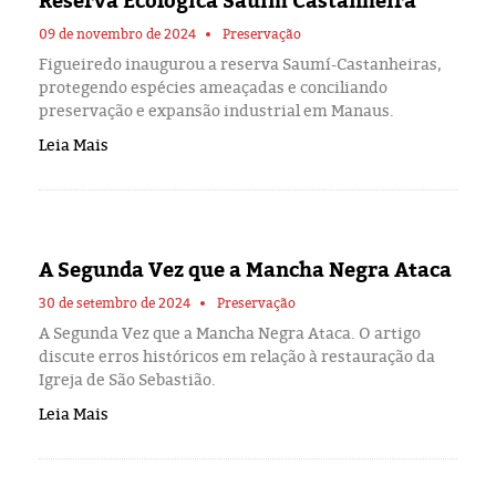
Reserva Ecológica Sauim Castanheira
Eleições 2024
09 de novembro de 2024
Preservação
Pesquisas
Figueiredo inaugurou a reserva Saumí-Castanheiras,
protegendo espécies ameaçadas e conciliando
preservação e expansão industrial em Manaus.
Política
Leia Mais
Livros
A Segunda Vez que a Mancha Negra Ataca
30 de setembro de 2024
Preservação
A Segunda Vez que a Mancha Negra Ataca. O artigo
discute erros históricos em relação à restauração da
Igreja de São Sebastião.
Leia Mais