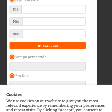
Cookies
We use cookies on our website to give you the most
Blog do Durango Duarte © 2026. Todos os direitos
relevant experience by remembering your preferences
reservados.
and repeat visits. By clicking “Accept”, you consent to