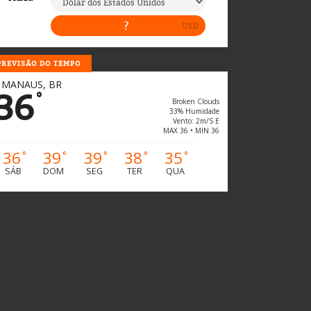
PREVISÃO DO TEMPO
MANAUS, BR
36
°
Broken Clouds
33% Humidade
Vento: 2m/s E
MAX 36 • MIN 36
36
39
39
38
35
°
°
°
°
°
SÁB
DOM
SEG
TER
QUA