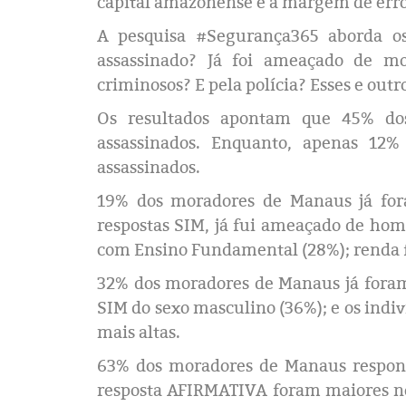
capital amazonense e a margem de erro
A pesquisa #Segurança365 aborda os
assassinado? Já foi ameaçado de mo
criminosos? E pela polícia? Esses e out
Os resultados apontam que 45% d
assassinados. Enquanto, apenas 12
assassinados.
19% dos moradores de Manaus já for
respostas SIM, já fui ameaçado de homi
com Ensino Fundamental (28%); renda fa
32% dos moradores de Manaus já foram 
SIM do sexo masculino (36%); e os
indiv
mais altas.
63% dos moradores de Manaus respond
resposta AFIRMATIVA foram maiores no