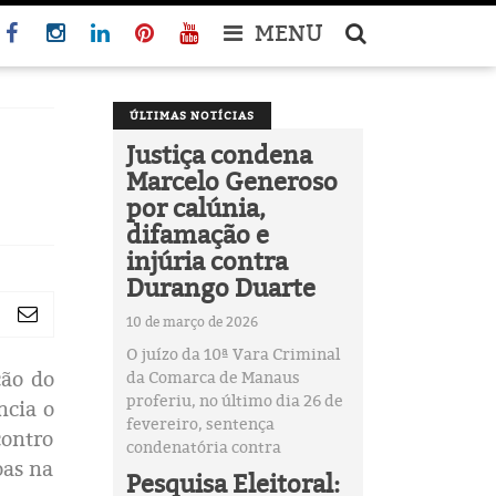
MENU
ÚLTIMAS NOTÍCIAS
Justiça condena
Marcelo Generoso
por calúnia,
difamação e
injúria contra
Durango Duarte
10 de março de 2026
O juízo da 10ª Vara Criminal
ção do
da Comarca de Manaus
proferiu, no último dia 26 de
ncia o
fevereiro, sentença
contro
condenatória contra
oas na
Pesquisa Eleitoral: