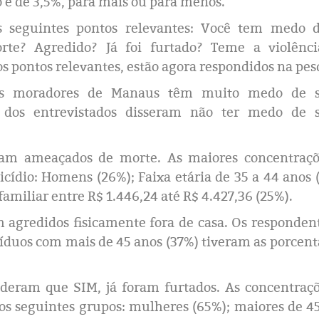
 é de 3,5%, para mais ou para menos.
 seguintes pontos relevantes: Você tem
medo d
rte? Agredido? Já foi furtado? Teme a violênci
ros pontos relevantes, estão agora respondidos na pes
os moradores de Manaus têm muito medo de 
% dos entrevistados disseram não ter medo de 
am ameaçados de morte. As maiores concentraçõ
cídio: Homens (26%); Faixa etária de 35 a 44 anos 
miliar entre R$ 1.446,24 até R$ 4.427,36 (25%).
agredidos fisicamente fora de casa. Os responden
íduos com mais de 45 anos (37%) tiveram as porcen
eram que SIM, já foram furtados. As concentraç
s seguintes grupos: mulheres (65%); maiores de 4