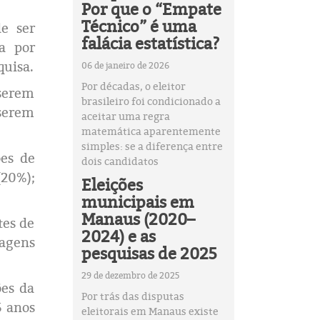
Por que o “Empate
Técnico” é uma
e ser
falácia estatística?
a por
quisa.
06 de janeiro de 2026
Por décadas, o eleitor
serem
brasileiro foi condicionado a
serem
aceitar uma regra
matemática aparentemente
simples: se a diferença entre
es de
dois candidatos
(20%);
Eleições
municipais em
Manaus (2020–
tes de
2024) e as
tagens
pesquisas de 2025
29 de dezembro de 2025
ões da
Por trás das disputas
5 anos
eleitorais em Manaus existe