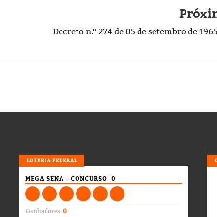
Próxi
Decreto n.° 274 de 05 de setembro de 196
LOTERIA
LOTERIA FEDERAL
MEGA SENA - CONCURSO: 0
Ganhadores:
0