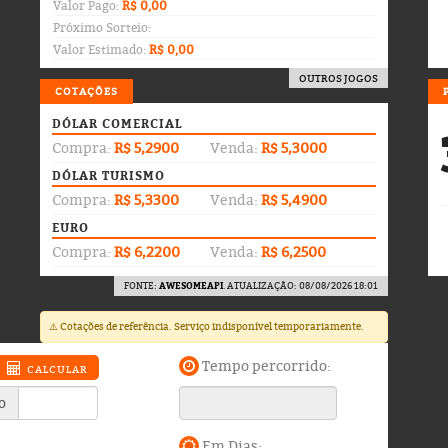
Valor Pago:
R$ 0,00
Próximo Sorteio:
Valor Estimado:
R$ 0,00
OUTROS JOGOS
COTAÇÕES
DÓLAR COMERCIAL
Compra:
R$ 5,2900
Venda:
R$ 5,3000
DÓLAR TURISMO
Compra:
R$ 5,3300
Venda:
R$ 5,4900
EURO
Compra:
R$ 6,2200
Venda:
R$ 6,2500
FONTE:
AWESOMEAPI
. ATUALIZAÇÃO: 08/08/2026 18:01
⚠️ Cotações de referência. Serviço indisponível temporariamente.