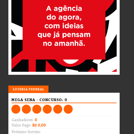
LOTERIA
LOTERIA FEDERAL
MEGA SENA - CONCURSO: 0
Ganhadores:
0
Valor Pago:
R$ 0,00
Próximo Sorteio: