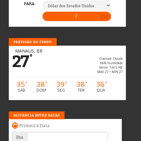
PREVISÃO DO TEMPO
MANAUS, BR
27
°
Overcast Clouds
66% Humidade
Vento: 1m/s NE
MAX 27 • MIN 27
35
38
39
38
36
°
°
°
°
°
SÁB
DOM
SEG
TER
QUA
DISTÂNCIA ENTRE DATAS