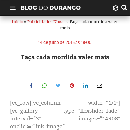
Início
»
Publicidades Novas
» Faça cada mordida valer
Quem é Durango Duarte?
mais
Links úteis
14 de julho de 2015 às 18:00.
Contato
Faça cada mordida valer mais
Artigos
Amazonas
Manaus
[vc_row][vc_column width=”1/1″]
[vc_gallery type=”flexslider_fade”
História
interval=”3″ images=”14908″
onclick=”link_image”