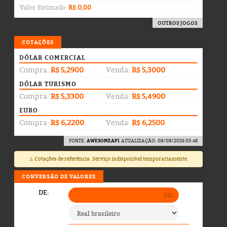
Valor Estimado:
R$ 0,00
OUTROS JOGOS
COTAÇÕES
DÓLAR COMERCIAL
Compra:
R$ 5,2900
Venda:
R$ 5,3000
DÓLAR TURISMO
Compra:
R$ 5,3300
Venda:
R$ 5,4900
EURO
Compra:
R$ 6,2200
Venda:
R$ 6,2500
FONTE:
AWESOMEAPI
. ATUALIZAÇÃO: 08/08/2026 03:48
⚠️ Cotações de referência. Serviço indisponível temporariamente.
CONVERSÃO DE VALORES