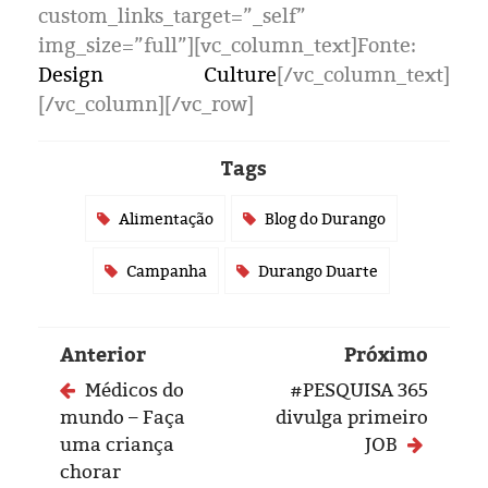
Eleições 2024
custom_links_target=”_self”
img_size=”full”][vc_column_text]Fonte:
Pesquisas
Design Culture
[/vc_column_text]
[/vc_column][/vc_row]
Política
Tags
Livros
Alimentação
Blog do Durango
Campanha
Durango Duarte
Anterior
Próximo
Médicos do
#PESQUISA 365
mundo – Faça
divulga primeiro
uma criança
JOB
chorar