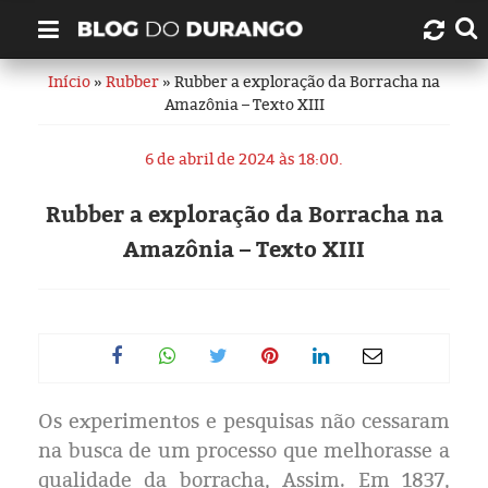
Início
»
Rubber
» Rubber a exploração da Borracha na
Quem é Durango Duarte?
Amazônia – Texto XIII
Links úteis
6 de abril de 2024 às 18:00.
Contato
Rubber a exploração da Borracha na
Amazônia – Texto XIII
Artigos
Amazonas
Manaus
Os experimentos e pesquisas não cessaram
História
na busca de um processo que melhorasse a
qualidade da borracha, Assim. Em 1837,