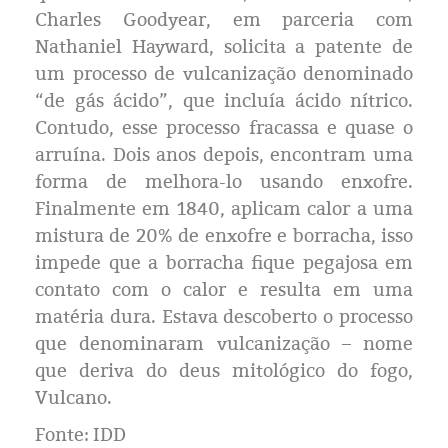
Eleições 2024
Charles Goodyear, em parceria com
Nathaniel Hayward, solicita a patente de
Pesquisas
um processo de vulcanização denominado
“de gás ácido”, que incluía ácido nítrico.
Política
Contudo, esse processo fracassa e quase o
arruína. Dois anos depois, encontram uma
Livros
forma de melhora-lo usando enxofre.
Finalmente em 1840, aplicam calor a uma
mistura de 20% de enxofre e borracha, isso
impede que a borracha fique pegajosa em
contato com o calor e resulta em uma
matéria dura. Estava descoberto o processo
que denominaram vulcanização – nome
que deriva do deus mitológico do fogo,
Vulcano.
Fonte: IDD