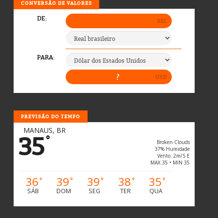
CONVERSÃO DE VALORES
PREVISÃO DO TEMPO
MANAUS, BR
35
°
Broken Clouds
37% Humidade
Vento: 2m/s E
MAX 35 • MIN 35
36
39
39
38
35
°
°
°
°
°
SÁB
DOM
SEG
TER
QUA