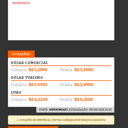
momento.
COTAÇÕES
DÓLAR COMERCIAL
Compra:
R$ 5,2900
Venda:
R$ 5,3000
DÓLAR TURISMO
Compra:
R$ 5,3300
Venda:
R$ 5,4900
EURO
Compra:
R$ 6,2200
Venda:
R$ 6,2500
FONTE:
AWESOMEAPI
. ATUALIZAÇÃO: 08/08/2026 16:29
⚠️ Cotações de referência. Serviço indisponível temporariamente.