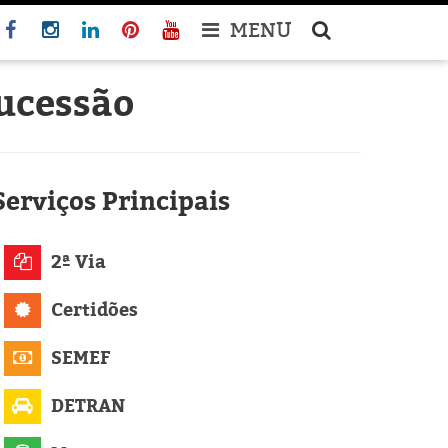
MENU
Sucessão
Serviços
Principais
2ª Via
Certidões
SEMEF
DETRAN