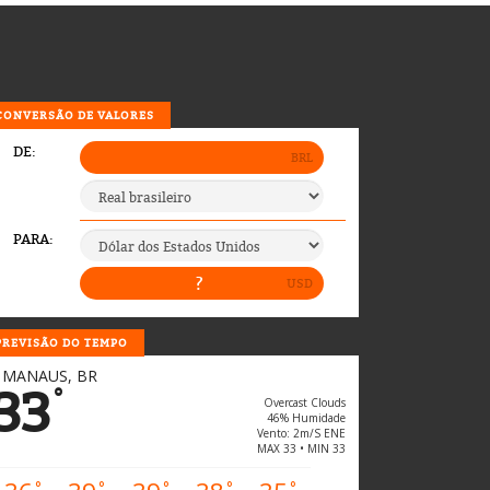
CONVERSÃO DE VALORES
PREVISÃO DO TEMPO
MANAUS, BR
33
°
Overcast Clouds
46% Humidade
Vento: 2m/s ENE
MAX 33 • MIN 33
°
°
°
°
°