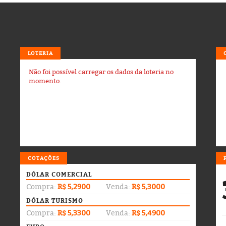
LOTERIA
Não foi possível carregar os dados da loteria no
momento.
COTAÇÕES
DÓLAR COMERCIAL
Compra:
R$ 5,2900
Venda:
R$ 5,3000
DÓLAR TURISMO
Compra:
R$ 5,3300
Venda:
R$ 5,4900