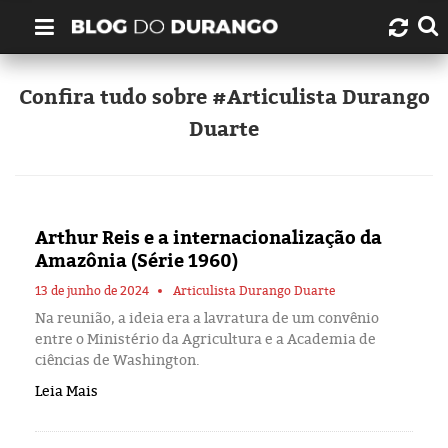
Quem é Durango Duarte?
Confira tudo sobre #Articulista Durango
Duarte
Links úteis
Contato
Arthur Reis e a internacionalização da
Artigos
Amazônia (Série 1960)
Amazonas
13 de junho de 2024
Articulista Durango Duarte
Na reunião, a ideia era a lavratura de um convênio
entre o Ministério da Agricultura e a Academia de
Manaus
ciências de Washington.
Leia Mais
História