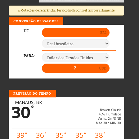
⚠️ Cotações de referência. Serviço indisponível temporariamente.
CONVERSÃO DE VALORES
PREVISÃO DO TEMPO
MANAUS, BR
30
°
Broken Clouds
43% Humidade
Vento: 2m/s NE
MAX 30 • MIN 30
39
36
35
35
38
°
°
°
°
°