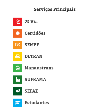
Eleições 2024
Serviços
Principais
Pesquisas
2ª Via
Política
Certidões
Livros
SEMEF
DETRAN
Manaustrans
SUFRAMA
SEFAZ
Estudantes